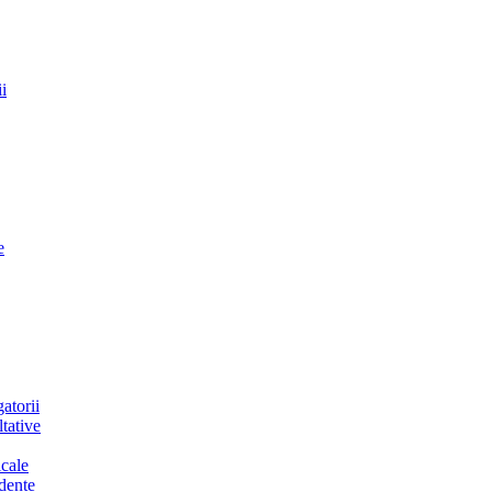
i
e
atorii
tative
cale
dente