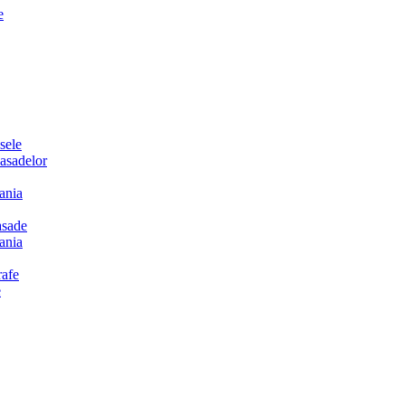
e
sele
sadelor
ania
sade
ania
afe
e