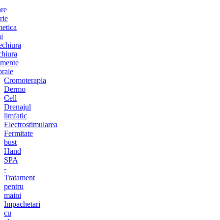
are
rie
etica
j
chiura
chiura
amente
orale
Cromoterapia
Dermo
Cell
Drenajul
limfatic
Electrostimularea
Fermitate
bust
Hand
SPA
-
Tratament
pentru
maini
Impachetari
cu