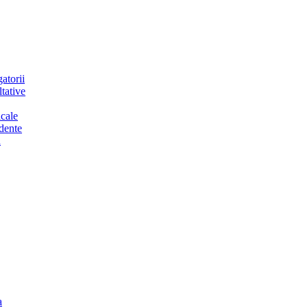
atorii
tative
cale
dente
a
a