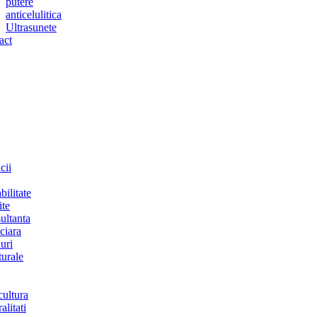
putere
anticelulitica
Ultrasunete
act
cii
bilitate
ite
ultanta
ciara
uri
turale
cultura
alitati