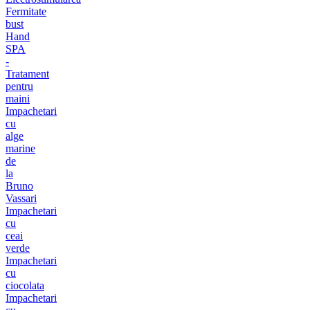
Fermitate
bust
Hand
SPA
-
Tratament
pentru
maini
Impachetari
cu
alge
marine
de
la
Bruno
Vassari
Impachetari
cu
ceai
verde
Impachetari
cu
ciocolata
Impachetari