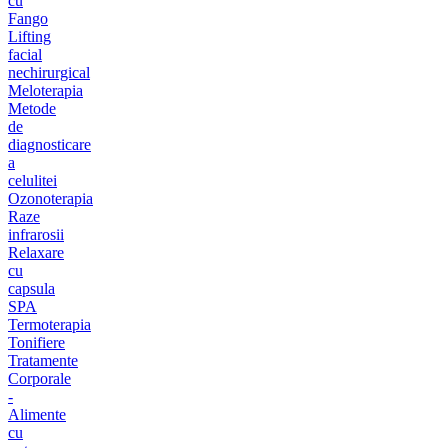
cu
Fango
Lifting
facial
nechirurgical
Meloterapia
Metode
de
diagnosticare
a
celulitei
Ozonoterapia
Raze
infrarosii
Relaxare
cu
capsula
SPA
Termoterapia
Tonifiere
Tratamente
Corporale
-
Alimente
cu