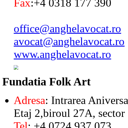
Fax
:+4 0318 177 390
office@anghelavocat.ro
avocat@anghelavocat.ro
www.anghelavocat.ro
Fundatia
Folk Art
Adresa
: Intrarea Aniversa
Etaj 2,biroul 27A, sector
Tel
: +4 0724 937 073