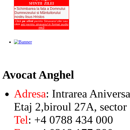
SFINTII ZILEI
• Schimbarea la fata a Domnului
Dumnezeului si Mântuitorului
nostru Iisus Hristos
Click
pe sfinti
pentru Sinaxarul zilei sau
click
aici pentru sinaxarul in format audio
mp3
Avocat
Anghel
Adresa
: Intrarea Aniversa
Etaj 2,biroul 27A, sector
Tel
: +4 0788 434 000