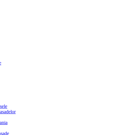
e
sele
sadelor
ania
sade