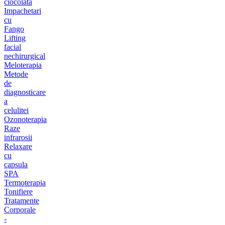
ciocolata
Impachetari
cu
Fango
Lifting
facial
nechirurgical
Meloterapia
Metode
de
diagnosticare
a
celulitei
Ozonoterapia
Raze
infrarosii
Relaxare
cu
capsula
SPA
Termoterapia
Tonifiere
Tratamente
Corporale
-