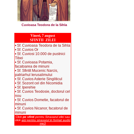
Cuvioasa Teodora de la Sihla
Vineri, 7 august
SFINTII ZILEI
• Sf. Cuvioasa Teodora de la Sihla
• Sf. Cuvios Or
• Sf. Cuviosi 10.000 de pustnici
Tibei
• Sf. Cuvioasa Potamia,
facatoarea de minuni
• Sf. Sfintit Mucenic Narcis,
patriarhul Ierusalimului
• Sf. Cuvios Asterie Singliticul
• Sf. Sozont cel din Nicomidia
• Sf. Iperehie
• Sf. Cuvios Teodosie, doctorul cel
nou
• Sf. Cuvios Dometie, facatorul de
minuni
• Sf. Cuvios Nicanor, facatorul de
minuni
Click
pe sfinti
pentru Sinaxarul zilei sau
click
aici pentru sinaxarul in format audio
mp3