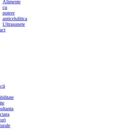
Alimente
cu
putere
anticelulitica
Ultrasunete
act
cii
bilitate
ite
ultanta
ciara
uri
turale