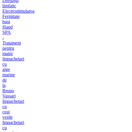
Drenajul
limfatic
Electrostimularea
Fermitate
bust
Hand
SPA
-
Tratament
pentru
maini
Impachetari
cu
alge
marine
de
la
Bruno
Vassari
Impachetari
cu
ceai
verde
Impachetari
cu