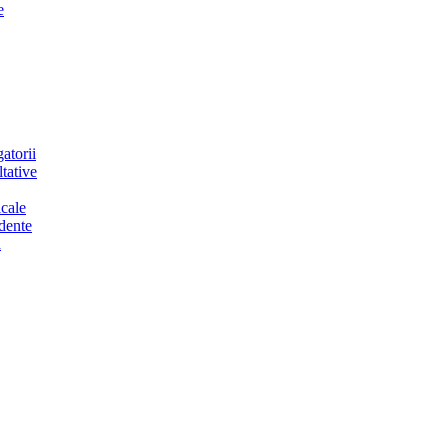
e
atorii
tative
cale
dente
a