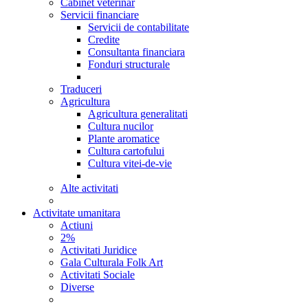
Cabinet veterinar
Servicii financiare
Servicii de contabilitate
Credite
Consultanta financiara
Fonduri structurale
Traduceri
Agricultura
Agricultura generalitati
Cultura nucilor
Plante aromatice
Cultura cartofului
Cultura vitei-de-vie
Alte activitati
Activitate umanitara
Actiuni
2%
Activitati Juridice
Gala Culturala Folk Art
Activitati Sociale
Diverse