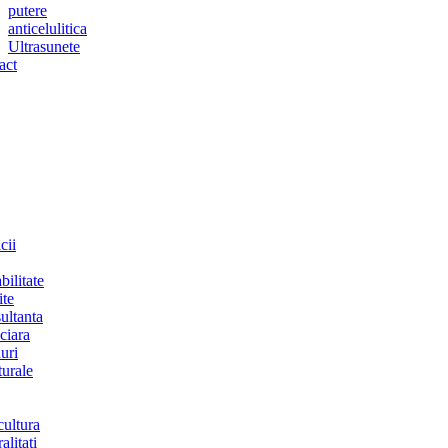
putere
anticelulitica
Ultrasunete
act
cii
bilitate
ite
ultanta
ciara
uri
turale
cultura
alitati