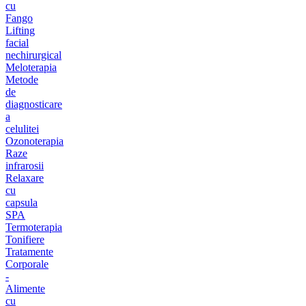
cu
Fango
Lifting
facial
nechirurgical
Meloterapia
Metode
de
diagnosticare
a
celulitei
Ozonoterapia
Raze
infrarosii
Relaxare
cu
capsula
SPA
Termoterapia
Tonifiere
Tratamente
Corporale
-
Alimente
cu