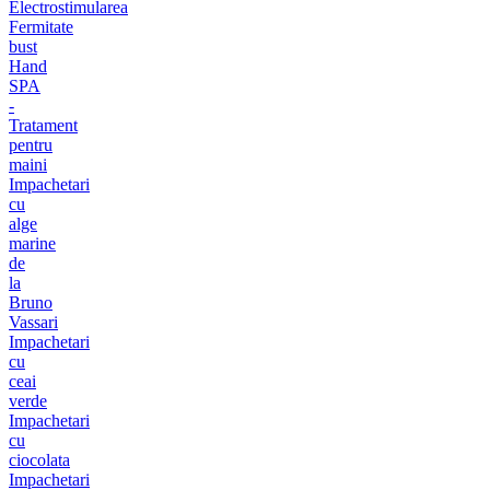
Electrostimularea
Fermitate
bust
Hand
SPA
-
Tratament
pentru
maini
Impachetari
cu
alge
marine
de
la
Bruno
Vassari
Impachetari
cu
ceai
verde
Impachetari
cu
ciocolata
Impachetari