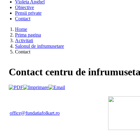
Violeta Anghel
Obiective
Pensii private
Contact
Home
Prima pagina
Activitati
Salonul de infrumusetare
Contact
Contact centru de infrumuset
office@fundatiafolkart.ro