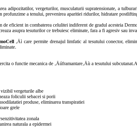
rea adipozitatilor, vergeturilor, musculaturii supratensionate, a tulburari
 profunzime a tenului, prevenirea aparitiei ridurilor, hidratare postliftin
eficient in combaterea celulitei indiferent de gradul acesteia Dermo
eaza asupra tesuturilor ce trebuiesc eliminate, fara a fi agresiv sau inv
moCell
‚Äì care permite drenajul limfatic al tesutului conector, elimi
eliminate.
ita o functie mecanica de ‚Äúframantare‚Äù a tesutului subcutanat.Ac
vizibil vergeturile albe
eaza foliculii sebacei si porii
odilatatiei produse, eliminarea transpiratiei
ioare grele
senzitivitatea zonala
anirea naturala a epidermei