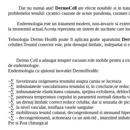
Dar nu numai atat!
DermoCell
are efecte notabile si in trata
problemelor tenului: cicatrici cauzate de acnee purulenta, curatare in
Endermologia este un tratament modern, non-invaziv si extrem de 
la momentul actual.Acesta reprezinta un sistem de suctiune care lucr
Tehnologia Dermo Health poate fi aplicata gratie aparutului
Der
celulitei.Tesutul conector este, prin drenajul limfatic, indepartat si 
Dermo Cell a adaugat terapiei vacuum role mobile pentru a exerc
de endermologie.
Endermologia cu ajutorul inovatiei DermoHealth:
¬∑ favorizeaza oxigenarea tesutului asupra caruia se lucreaza
¬∑ imbunatateste vascularizarea tesutului si, in concluzie,se reduc 
¬∑ imbunatateste elasticitatea cutanata, sprijina exfolierea, debloch
¬∑ pastreaza temperatura corpului in parametrii normali datorita vas
¬∑ un drenaj limfatic correct reduce celulita, dar si senzatia de pic
¬∑ la nivel vascular, tonifiaza vasele sanguine
¬∑ mobilizeaza tesutul cutanat, decongestionand si atenuand hiper
¬∑ - decongestionand, actioneaza ca un anti-rid , intarziind imbatr
Pre si Post chirurgical