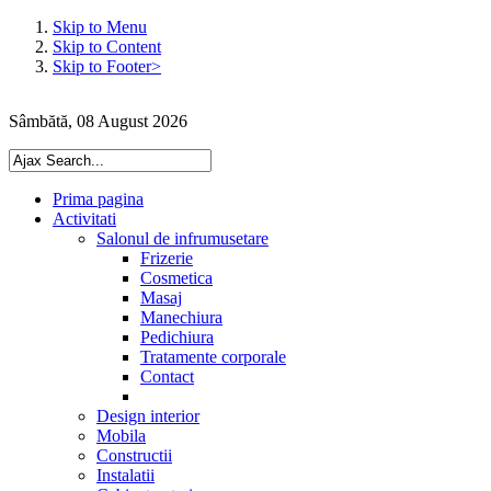
Skip to Menu
Skip to Content
Skip to Footer>
Sâmbătă, 08 August 2026
Prima pagina
Activitati
Salonul de infrumusetare
Frizerie
Cosmetica
Masaj
Manechiura
Pedichiura
Tratamente corporale
Contact
Design interior
Mobila
Constructii
Instalatii