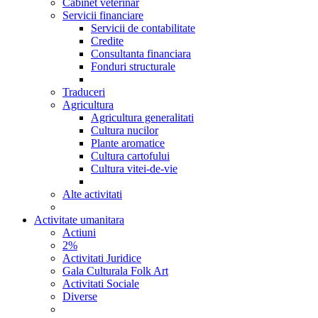
Cabinet veterinar
Servicii financiare
Servicii de contabilitate
Credite
Consultanta financiara
Fonduri structurale
Traduceri
Agricultura
Agricultura generalitati
Cultura nucilor
Plante aromatice
Cultura cartofului
Cultura vitei-de-vie
Alte activitati
Activitate umanitara
Actiuni
2%
Activitati Juridice
Gala Culturala Folk Art
Activitati Sociale
Diverse