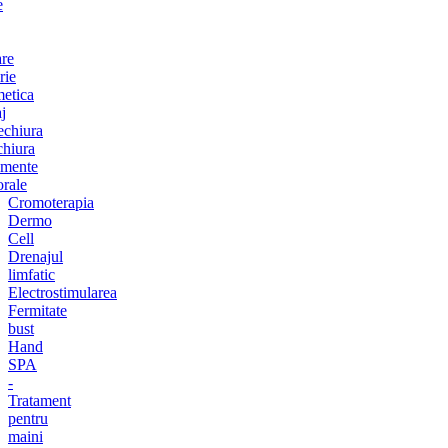
e
are
rie
etica
j
chiura
chiura
amente
orale
Cromoterapia
Dermo
Cell
Drenajul
limfatic
Electrostimularea
Fermitate
bust
Hand
SPA
-
Tratament
pentru
maini