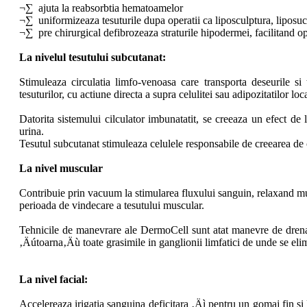
¬∑ ajuta la reabsorbtia hematoamelor
¬∑ uniformizeaza tesuturile dupa operatii ca liposculptura, liposuct
¬∑ pre chirurgical defibrozeaza straturile hipodermei, facilitand ope
La nivelul tesutului subcutanat:
Stimuleaza circulatia limfo-venoasa care transporta deseurile s
tesuturilor, cu actiune directa a supra celulitei sau adipozitatilor lo
Datorita sistemului cilculator imbunatatit, se creeaza un efect de li
urina.
Tesutul subcutanat stimuleaza celulele responsabile de creearea de co
La nivel muscular
Contribuie prin vacuum la stimularea fluxului sanguin, relaxand mus
perioada de vindecare a tesutului muscular.
Tehnicile de manevrare ale DermoCell sunt atat manevre de drenaj 
‚Äútoarna‚Äù toate grasimile in ganglionii limfatici de unde se el
La nivel facial:
Accelereaza irigatia sanguina deficitara ‚Äì pentru un gomaj fin si