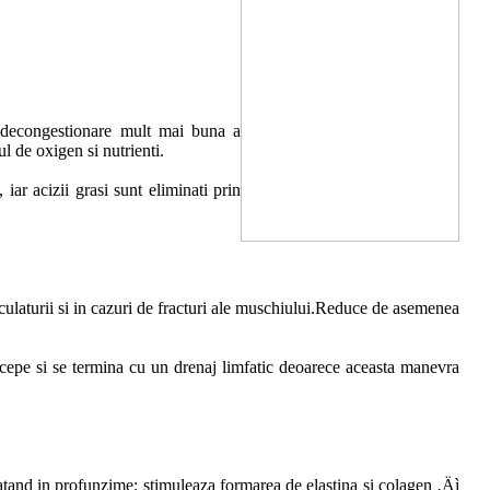
si decongestionare mult mai buna a
ul de oxigen si nutrienti.
 iar acizii grasi sunt eliminati prin
culaturii si in cazuri de fracturi ale muschiului.Reduce de asemenea
ncepe si se termina cu un drenaj limfatic deoarece aceasta manevra
ratand in profunzime; stimuleaza formarea de elastina si colagen ‚Äì