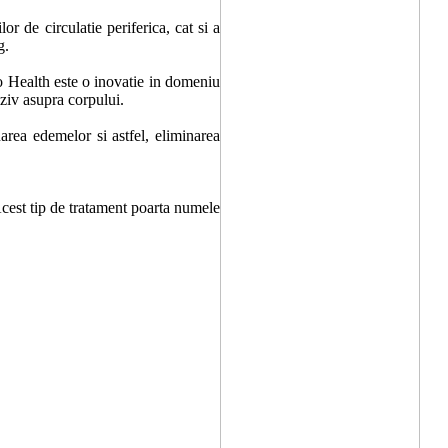
lor de circulatie periferica, cat si a
g.
 Health este o inovatie in domeniu
aziv asupra corpului.
narea edemelor si astfel, eliminarea
est tip de tratament poarta numele