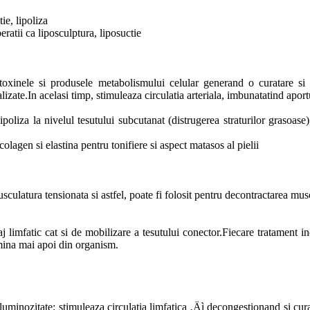
ie, lipoliza
ratii ca liposculptura, liposuctie
i toxinele si produsele metabolismului celular generand o curatare 
calizate.In acelasi timp, stimuleaza circulatia arteriala, imbunatatind aport
poliza la nivelul tesutului subcutanat (distrugerea straturilor grasoase),
lagen si elastina pentru tonifiere si aspect matasos al pielii
culatura tensionata si astfel, poate fi folosit pentru decontractarea mus
limfatic cat si de mobilizare a tesutului conector.Fiecare tratament i
imina mai apoi din organism.
 luminozitate; stimuleaza circulatia limfatica ‚Äì decongestionand si cu