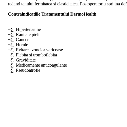
redand tenului fermitatea si elasticitatea. Postoperatoriu sprijina de
Contraindicatiile Tratamentului DermoHealth
¬∑ Hipertensiune
¬∑ Rani ale pielii
¬∑ Cancer
¬∑ Hernie
¬∑ Evitarea zonelor varicoase
¬∑ Flebita si tromboflebita
¬∑ Graviditate
¬∑ Medicamente anticoagulante
¬∑ Pseudoatrofie