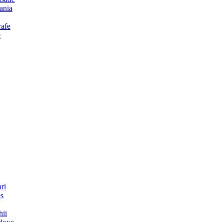
ania
afe
e
ri
es
hii