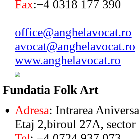
Fax
:+4 0318 177 390
office@anghelavocat.ro
avocat@anghelavocat.ro
www.anghelavocat.ro
Fundatia
Folk Art
Adresa
: Intrarea Aniversa
Etaj 2,biroul 27A, sector
Tel
: +4 0724 937 073