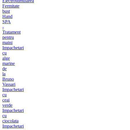
Electrostimularea
Fermitate
bust
Hand
SPA
-
Tratament
pentru
maini
Impachetari
cu
alge
marine
de
la
Bruno
Vassari
Impachetari
cu
ceai
verde
Impachetari
cu
ciocolata
Impachetari