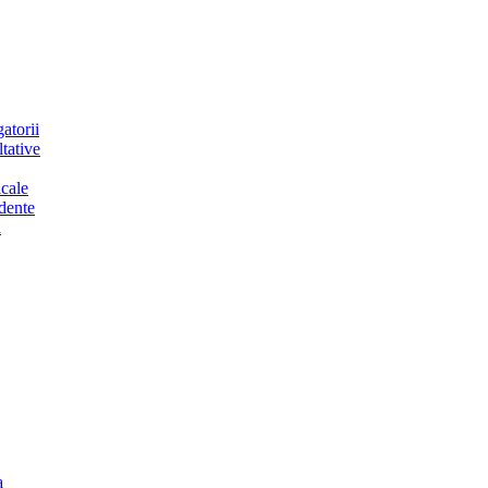
atorii
tative
cale
dente
a
a