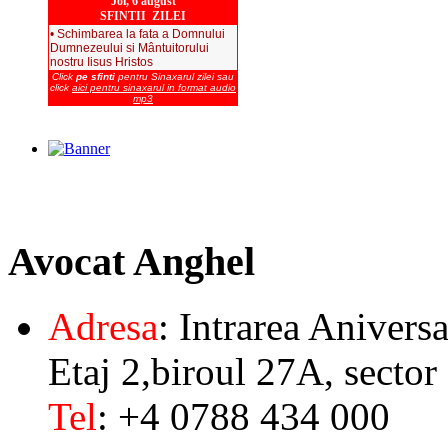
Joi, 6 august
SFINTII ZILEI
• Schimbarea la fata a Domnului
Dumnezeului si Mântuitorului
nostru Iisus Hristos
Click
pe sfinti
pentru Sinaxarul zilei sau
click
aici pentru sinaxarul in format audio
mp3
Avocat
Anghel
Adresa
: Intrarea Aniversa
Etaj 2,biroul 27A, sector
Tel
: +4 0788 434 000