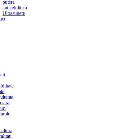
putere
anticelulitica
Ultrasunete
act
cii
bilitate
ite
ultanta
ciara
uri
turale
cultura
alitati