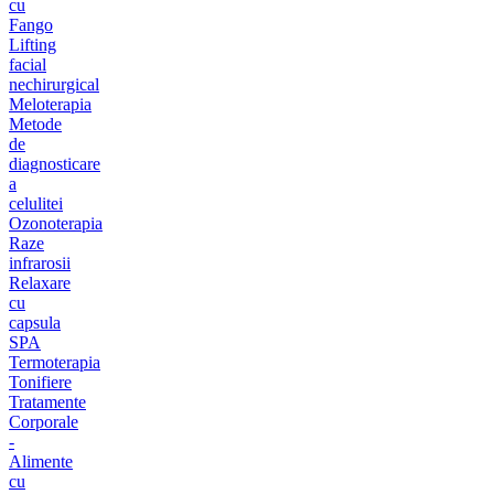
cu
Fango
Lifting
facial
nechirurgical
Meloterapia
Metode
de
diagnosticare
a
celulitei
Ozonoterapia
Raze
infrarosii
Relaxare
cu
capsula
SPA
Termoterapia
Tonifiere
Tratamente
Corporale
-
Alimente
cu