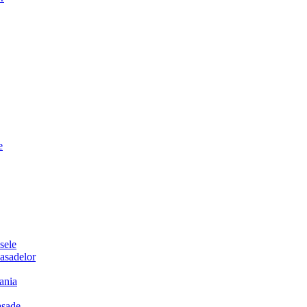
e
sele
sadelor
ania
sade