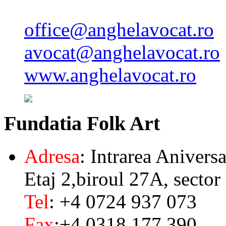
office@anghelavocat.ro
avocat@anghelavocat.ro
www.anghelavocat.ro
Fundatia
Folk Art
Adresa
: Intrarea Aniversa
Etaj 2,biroul 27A, sector
Tel
: +4 0724 937 073
Fax
:+4 0318 177 390