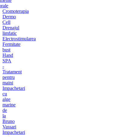
amente
orale
Cromoterapia
Dermo
Cell
Drenajul
limfatic
Electrostimularea
Fermitate
bust
Hand
SPA
-
Tratament
pentru
maini
Impachetari
cu
alge
marine
de
la
Bruno
Vassari
Impachetari