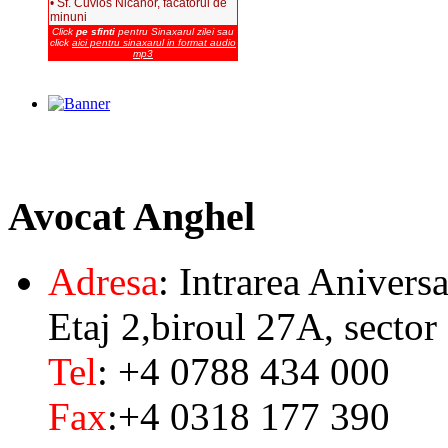
• Sf. Cuvios Nicanor, facatorul de
minuni
Click
pe sfinti
pentru Sinaxarul zilei sau
click
aici pentru sinaxarul in format audio
mp3
Avocat
Anghel
Adresa
: Intrarea Aniversa
Etaj 2,biroul 27A, sector
Tel
: +4 0788 434 000
Fax
:+4 0318 177 390