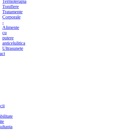
Termoterapia
Tonifiere
Tratamente
Corporale
-
Alimente
cu
putere
anticelulitica
Ultrasunete
act
cii
bilitate
ite
ultanta