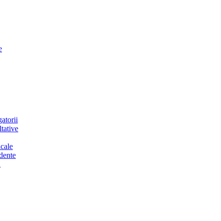
e
atorii
tative
cale
dente
a