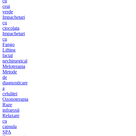
cu
ceai
verde
Impachetari
cu
ciocolata
Impachetari
cu
Fango
Lifting
facial
nechirurgical
Meloterapia
Metode
de
diagnosticare
a
celulitei
Ozonoterapia
Raze
infrarosii
Relaxare
cu
capsula
SPA