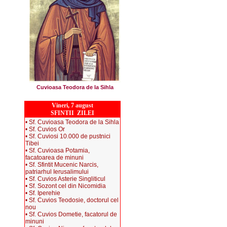
Cuvioasa Teodora de la Sihla
Vineri, 7 august
SFINTII ZILEI
• Sf. Cuvioasa Teodora de la Sihla
• Sf. Cuvios Or
• Sf. Cuviosi 10.000 de pustnici
Tibei
• Sf. Cuvioasa Potamia,
facatoarea de minuni
• Sf. Sfintit Mucenic Narcis,
patriarhul Ierusalimului
• Sf. Cuvios Asterie Singliticul
• Sf. Sozont cel din Nicomidia
• Sf. Iperehie
• Sf. Cuvios Teodosie, doctorul cel
nou
• Sf. Cuvios Dometie, facatorul de
minuni