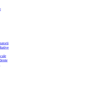
e
atorii
tative
cale
dente
a