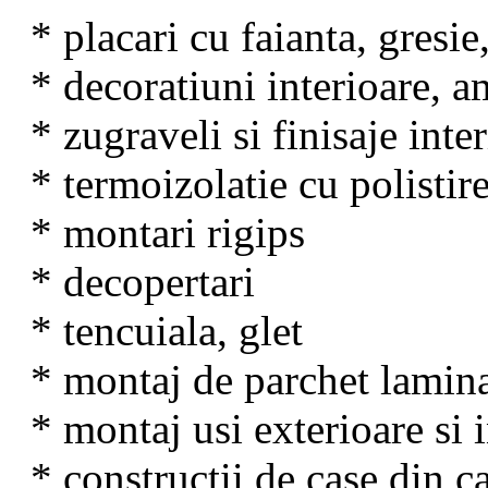
* placari cu faianta, gresie
* decoratiuni interioare, a
* zugraveli si finisaje inte
* termoizolatie cu polisti
* montari rigips
* decopertari
* tencuiala, glet
* montaj de parchet lamin
* montaj usi exterioare si 
* constructii de case din 