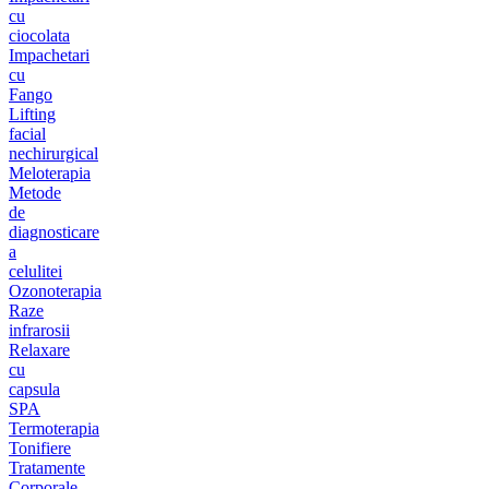
cu
ciocolata
Impachetari
cu
Fango
Lifting
facial
nechirurgical
Meloterapia
Metode
de
diagnosticare
a
celulitei
Ozonoterapia
Raze
infrarosii
Relaxare
cu
capsula
SPA
Termoterapia
Tonifiere
Tratamente
Corporale