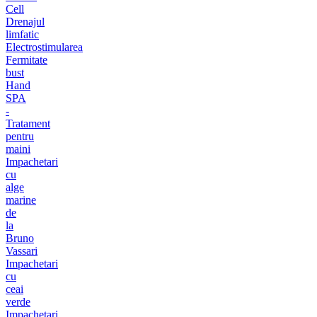
Cell
Drenajul
limfatic
Electrostimularea
Fermitate
bust
Hand
SPA
-
Tratament
pentru
maini
Impachetari
cu
alge
marine
de
la
Bruno
Vassari
Impachetari
cu
ceai
verde
Impachetari