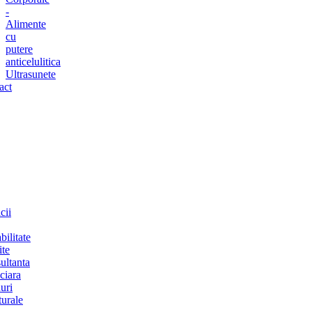
-
Alimente
cu
putere
anticelulitica
Ultrasunete
act
cii
bilitate
ite
ultanta
ciara
uri
turale