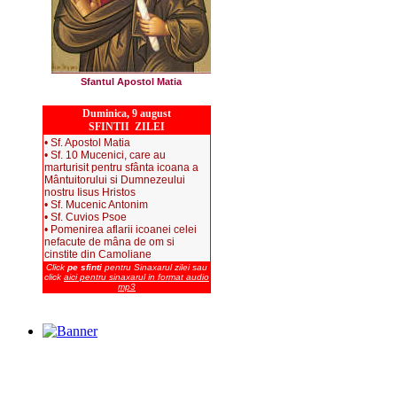
Sfantul Apostol Matia
Duminica, 9 august
SFINTII ZILEI
• Sf. Apostol Matia
• Sf. 10 Mucenici, care au
marturisit pentru sfânta icoana a
Mântuitorului si Dumnezeului
nostru Iisus Hristos
• Sf. Mucenic Antonim
• Sf. Cuvios Psoe
• Pomenirea aflarii icoanei celei
nefacute de mâna de om si
cinstite din Camoliane
Click
pe sfinti
pentru Sinaxarul zilei sau
click
aici pentru sinaxarul in format audio
mp3