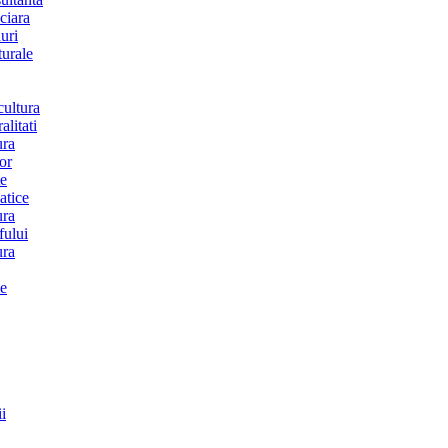
ciara
uri
turale
cultura
alitati
ura
or
te
atice
ura
fului
ura
ie
i