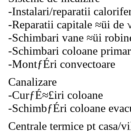
-Instalari/reparatii calorife
-Reparatii capitale ≈üi de
-Schimbari vane ≈üi robine
-Schimbari coloane primar
-MontƒÉri convectoare
Canalizare
-CurƒÉ≈£iri coloane
-SchimbƒÉri coloane evac
Centrale termice pt casa/v