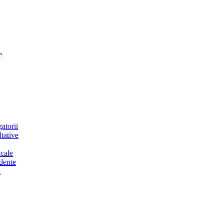
e
atorii
tative
cale
dente
a