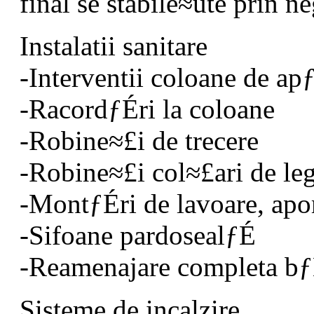
final se stabile≈üte prin n
Instalatii sanitare
-Interventii coloane de a
-RacordƒÉri la coloane
-Robine≈£i de trecere
-Robine≈£i col≈£ari de l
-MontƒÉri de lavoare, apom
-Sifoane pardosealƒÉ
-Reamenajare completa bƒ
Sisteme de incalzire