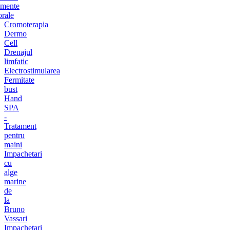
amente
orale
Cromoterapia
Dermo
Cell
Drenajul
limfatic
Electrostimularea
Fermitate
bust
Hand
SPA
-
Tratament
pentru
maini
Impachetari
cu
alge
marine
de
la
Bruno
Vassari
Impachetari