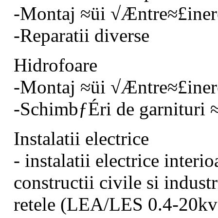
-Montaj ≈üi √Æntre≈£iner
-Reparatii diverse
Hidrofoare
-Montaj ≈üi √Æntre≈£iner
-SchimbƒÉri de garnituri ≈
Instalatii electrice
- instalatii electrice interi
constructii civile si indust
retele (LEA/LES 0.4-20kv