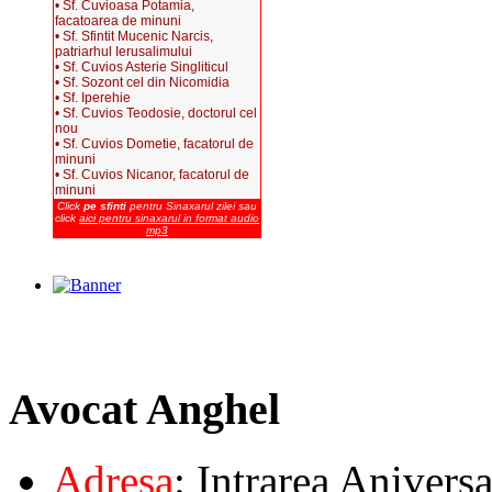
• Sf. Cuvioasa Potamia,
facatoarea de minuni
• Sf. Sfintit Mucenic Narcis,
patriarhul Ierusalimului
• Sf. Cuvios Asterie Singliticul
• Sf. Sozont cel din Nicomidia
• Sf. Iperehie
• Sf. Cuvios Teodosie, doctorul cel
nou
• Sf. Cuvios Dometie, facatorul de
minuni
• Sf. Cuvios Nicanor, facatorul de
minuni
Click
pe sfinti
pentru Sinaxarul zilei sau
click
aici pentru sinaxarul in format audio
mp3
Avocat
Anghel
Adresa
: Intrarea Aniversa