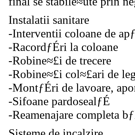
final se stabile≈üte prin n
Instalatii sanitare
-Interventii coloane de a
-RacordƒÉri la coloane
-Robine≈£i de trecere
-Robine≈£i col≈£ari de l
-MontƒÉri de lavoare, apom
-Sifoane pardosealƒÉ
-Reamenajare completa bƒ
Sisteme de incalzire