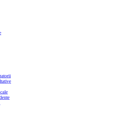
e
atorii
tative
cale
dente
a