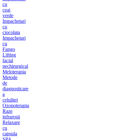
cu
ceai
verde
Impachetari
cu
ciocolata
Impachetari
cu
Fango
Lifting
facial
nechirurgical
Meloterapia
Metode
de
diagnosticare
a
celulitei
Ozonoterapia
Raze
infrarosii
Relaxare
cu
capsula
SPA