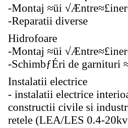
-Montaj ≈üi √Æntre≈£iner
-Reparatii diverse
Hidrofoare
-Montaj ≈üi √Æntre≈£iner
-SchimbƒÉri de garnituri ≈
Instalatii electrice
- instalatii electrice interi
constructii civile si indust
retele (LEA/LES 0.4-20kv