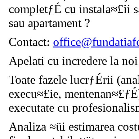
completƒÉ cu instala≈£ii s
sau apartament ?
Contact:
office@fundatiafo
Apelati cu incredere la no
Toate fazele lucrƒÉrii (anal
execu≈£ie, mentenan≈£ƒÉ)
executate cu profesionalis
Analiza ≈üi estimarea costu