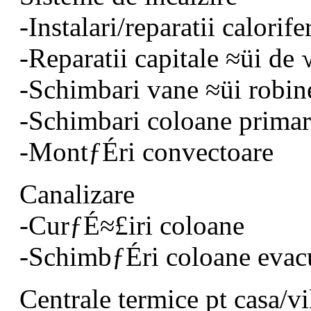
-Instalari/reparatii calorife
-Reparatii capitale ≈üi de
-Schimbari vane ≈üi robine
-Schimbari coloane primar
-MontƒÉri convectoare
Canalizare
-CurƒÉ≈£iri coloane
-SchimbƒÉri coloane evac
Centrale termice pt casa/v