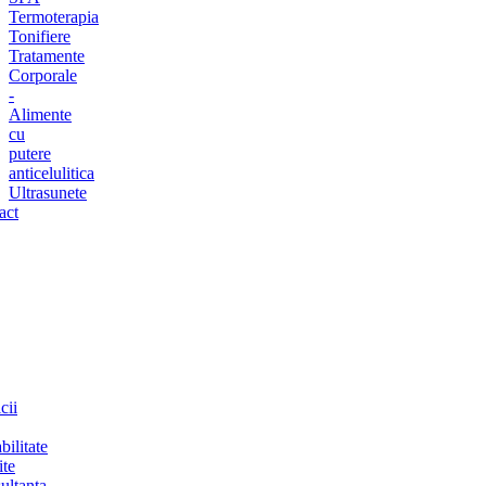
Termoterapia
Tonifiere
Tratamente
Corporale
-
Alimente
cu
putere
anticelulitica
Ultrasunete
act
cii
bilitate
ite
ultanta