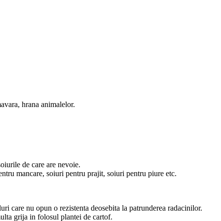
avara, hrana animalelor.
soiurile de care are nevoie.
tru mancare, soiuri pentru prajit, soiuri pentru piure etc.
luri care nu opun o rezistenta deosebita la patrunderea radacinilor.
lta grija in folosul plantei de cartof.