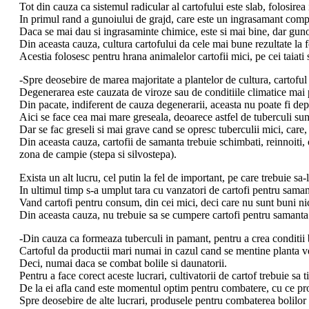
Tot din cauza ca sistemul radicular al cartofului este slab, folosirea
In primul rand a gunoiului de grajd, care este un ingrasamant compl
Daca se mai dau si ingrasaminte chimice, este si mai bine, dar guno
Din aceasta cauza, cultura cartofului da cele mai bune rezultate la f
Acestia folosesc pentru hrana animalelor cartofii mici, pe cei taiati 
-Spre deosebire de marea majoritate a plantelor de cultura, cartoful 
Degenerarea este cauzata de viroze sau de conditiile climatice mai 
Din pacate, indiferent de cauza degenerarii, aceasta nu poate fi depis
Aici se face cea mai mare greseala, deoarece astfel de tuberculi sun
Dar se fac greseli si mai grave cand se opresc tuberculii mici, care,
Din aceasta cauza, cartofii de samanta trebuie schimbati, reinnoiti, o 
zona de campie (stepa si silvostepa).
Exista un alt lucru, cel putin la fel de important, pe care trebuie sa-l 
In ultimul timp s-a umplut tara cu vanzatori de cartofi pentru samant
Vand cartofi pentru consum, din cei mici, deci care nu sunt buni ni
Din aceasta cauza, nu trebuie sa se cumpere cartofi pentru samanta d
-Din cauza ca formeaza tuberculi in pamant, pentru a crea conditii 
Cartoful da productii mari numai in cazul cand se mentine planta ve
Deci, numai daca se combat bolile si daunatorii.
Pentru a face corect aceste lucrari, cultivatorii de cartof trebuie sa 
De la ei afla cand este momentul optim pentru combatere, cu ce prod
Spre deosebire de alte lucrari, produsele pentru combaterea bolilor si