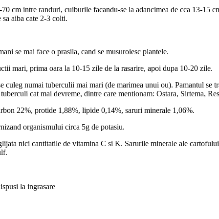
0 cm intre randuri, cuiburile facandu-se la adancimea de cca 13-15 cm. T
e sa aiba cate 2-3 colti.
mani se mai face o prasila, cand se musuroiesc plantele.
tii mari, prima oara la 10-15 zile de la rasarire, apoi dupa 10-20 zile.
 se culeg numai tuberculii mai mari (de marimea unui ou). Pamantul se tr
a tuberculi cat mai devreme, dintre care mentionam: Ostara, Sirtema, Re
e carbon 22%, protide 1,88%, lipide 0,14%, saruri minerale 1,06%.
urnizand organismului circa 5g de potasiu.
ata nici cantitatile de vitamina C si K. Sarurile minerale ale cartofului s
lf.
dispusi la ingrasare