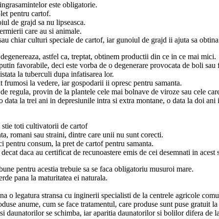
 ingrasamintelor este obligatorie.
et pentru cartof.
iul de grajd sa nu lipseasca.
ermierii care au si animale.
sau chiar culturi speciale de cartof, iar gunoiul de grajd ii ajuta sa obtin
degenereaza, astfel ca, treptat, obtinem productii din ce in ce mai mici.
putin favorabile, deci este vorba de o degenerare provocata de boli sau f
tata la tuberculi dupa infatisarea lor.
t frumosi la vedere, iar gospodarii ii opresc pentru samanta.
 de regula, provin de la plantele cele mai bolnave de viroze sau cele care
data la trei ani in depresiunile intra si extra montane, o data la doi ani i
stie toti cultivatorii de cartof
a, romani sau straini, dintre care unii nu sunt corecti.
ci pentru consum, la pret de cartof pentru samanta.
ecat daca au certificat de recunoastere emis de cei desemnati in acest s
bune pentru acestia trebuie sa se faca obligatoriu musuroi mare.
rde pana la maturitatea ei naturala.
tina o legatura stransa cu inginerii specialisti de la centrele agricole com
use anume, cum se face tratamentul, care produse sunt puse gratuit la dis
 daunatorilor se schimba, iar aparitia daunatorilor si bolilor difera de la 