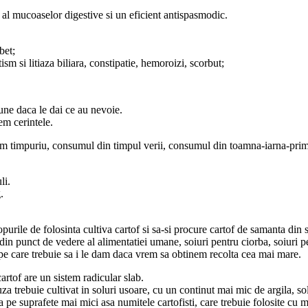
t al mucoaselor digestive si un eficient antispasmodic.
bet;
ism si litiaza biliara, constipatie, hemoroizi, scorbut;
bune daca le dai ce au nevoie.
em cerintele.
sum timpuriu, consumul din timpul verii, consumul din toamna-iarna-prim
li.
.
purile de folosinta cultiva cartof si sa-si procure cartof de samanta din 
 punct de vedere al alimentatiei umane, soiuri pentru ciorba, soiuri pen
 pe care trebuie sa i le dam daca vrem sa obtinem recolta cea mai mare.
artof are un sistem radicular slab.
a trebuie cultivat in soluri usoare, cu un continut mai mic de argila, so
a pe suprafete mai mici asa numitele cartofisti, care trebuie folosite cu mu