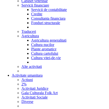
Cabinet veterinar
Servicii financiare
Servicii de contabilitate
Credite
Consultanta financiara
Fonduri structurale
Traduceri
Agricultura
Agricultura generalitati
Cultura nucilor
Plante aromatice
Cultura cartofului
Cultura vitei-de-vie
Alte activitati
Activitate umanitara
Actiuni
2%
Activitati Juridice
Gala Culturala Folk Art
Activitati Sociale
Diverse