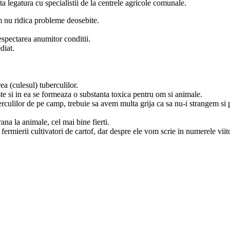
ta legatura cu specialistii de la centrele agricole comunale.
m nu ridica probleme deosebite.
espectarea anumitor conditii.
diat.
a (culesul) tuberculilor.
te si in ea se formeaza o substanta toxica pentru om si animale.
berculilor de pe camp, trebuie sa avem multa grija ca sa nu-i strangem si pe
rana la animale, cel mai bine fierti.
e fermierii cultivatori de cartof, dar despre ele vom scrie in numerele viit