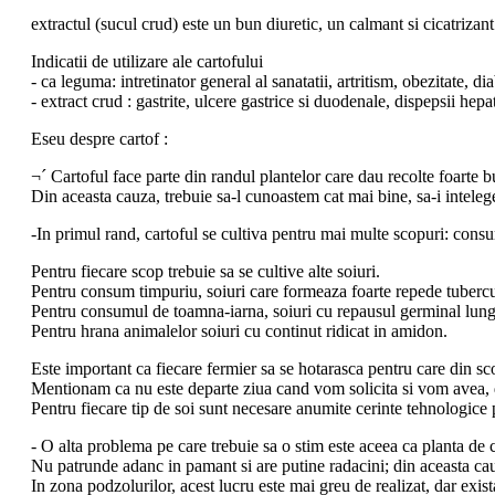
extractul (sucul crud) este un bun diuretic, un calmant si cicatrizan
Indicatii de utilizare ale cartofului
- ca leguma: intretinator general al sanatatii, artritism, obezitate, dia
- extract crud : gastrite, ulcere gastrice si duodenale, dispepsii hepat
Eseu despre cartof :
¬´ Cartoful face parte din randul plantelor care dau recolte foarte 
Din aceasta cauza, trebuie sa-l cunoastem cat mai bine, sa-i inteleg
-In primul rand, cartoful se cultiva pentru mai multe scopuri: con
Pentru fiecare scop trebuie sa se cultive alte soiuri.
Pentru consum timpuriu, soiuri care formeaza foarte repede tubercu
Pentru consumul de toamna-iarna, soiuri cu repausul germinal lung
Pentru hrana animalelor soiuri cu continut ridicat in amidon.
Este important ca fiecare fermier sa se hotarasca pentru care din sco
Mentionam ca nu este departe ziua cand vom solicita si vom avea, din
Pentru fiecare tip de soi sunt necesare anumite cerinte tehnologice
- O alta problema pe care trebuie sa o stim este aceea ca planta de c
Nu patrunde adanc in pamant si are putine radacini; din aceasta cauz
In zona podzolurilor, acest lucru este mai greu de realizat, dar exist