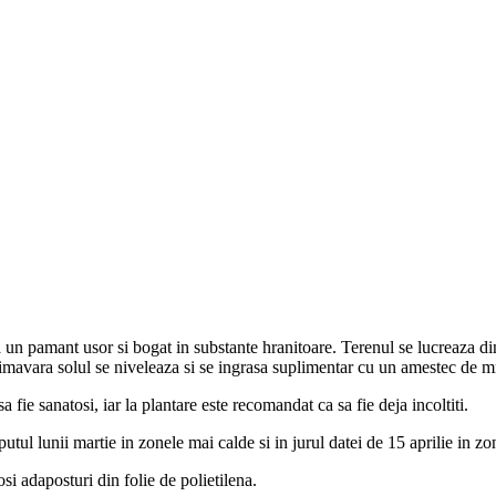
ina un pamant usor si bogat in substante hranitoare. Terenul se lucreaza
mavara solul se niveleaza si se ingrasa suplimentar cu un amestec de mr
a fie sanatosi, iar la plantare este recomandat ca sa fie deja incoltiti.
tul lunii martie in zonele mai calde si in jurul datei de 15 aprilie in zo
si adaposturi din folie de polietilena.