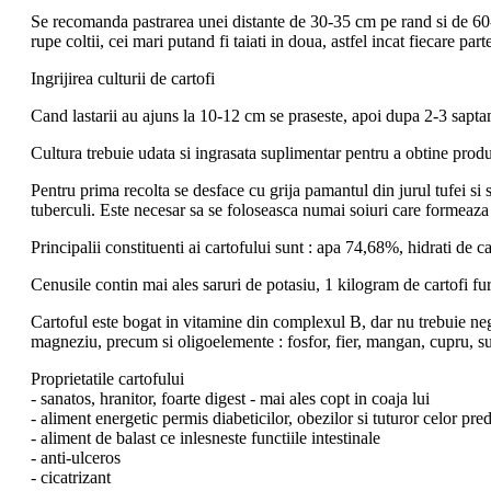
Se recomanda pastrarea unei distante de 30-35 cm pe rand si de 60-7
rupe coltii, cei mari putand fi taiati in doua, astfel incat fiecare part
Ingrijirea culturii de cartofi
Cand lastarii au ajuns la 10-12 cm se praseste, apoi dupa 2-3 sapta
Cultura trebuie udata si ingrasata suplimentar pentru a obtine produc
Pentru prima recolta se desface cu grija pamantul din jurul tufei si
tuberculi. Este necesar sa se foloseasca numai soiuri care formeaz
Principalii constituenti ai cartofului sunt : apa 74,68%, hidrati d
Cenusile contin mai ales saruri de potasiu, 1 kilogram de cartofi f
Cartoful este bogat in vitamine din complexul B, dar nu trebuie neglij
magneziu, precum si oligoelemente : fosfor, fier, mangan, cupru, su
Proprietatile cartofului
- sanatos, hranitor, foarte digest - mai ales copt in coaja lui
- aliment energetic permis diabeticilor, obezilor si tuturor celor pre
- aliment de balast ce inlesneste functiile intestinale
- anti-ulceros
- cicatrizant