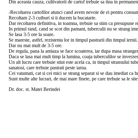
Din aceasta cauza, cultivatorii de cartof trebuie sa tina in permanen
-Recoltarea cartofilor atunci cand avem nevoie de ei pentru consu
Recoltam 2-3 cuiburi si ii ducem la bucatarie.
Dar recoltarea definitiva, in toamna, trebuie sa stim ca presupune r
In primul rand, cand se scot din pamant, tuberculii nu se strang ime
Se lasa 3-5 ore la soare.
Se mareste, astfel, rezistenta lor in timpul pastrarii din timpul iernii.
Dar nu mai mult de 3-5 ore.
De regula, pana la amiaza se face scoaterea, iar dupa masa strangere
Daca se lasa mai mult timp la lumina, coaja tuberculilor se inverzes
Un alt lucru care trebuie stiut este acela ca, in timpul stransului tu
sanatosi, care trebuie pastrati peste iarna.
Cei vatamati, cat si cei mici se strang separat si se dau imediat ca h
Sunt multe alte lucrari, de mai mare finete, pe care trebuie sa le sti
Dr. doc. st. Matei Berindei