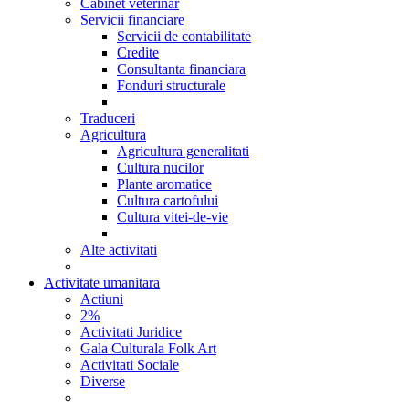
Cabinet veterinar
Servicii financiare
Servicii de contabilitate
Credite
Consultanta financiara
Fonduri structurale
Traduceri
Agricultura
Agricultura generalitati
Cultura nucilor
Plante aromatice
Cultura cartofului
Cultura vitei-de-vie
Alte activitati
Activitate umanitara
Actiuni
2%
Activitati Juridice
Gala Culturala Folk Art
Activitati Sociale
Diverse