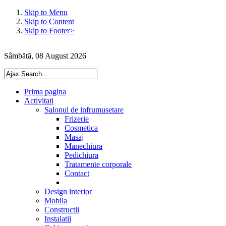
Skip to Menu
Skip to Content
Skip to Footer>
Sâmbătă, 08 August 2026
Prima pagina
Activitati
Salonul de infrumusetare
Frizerie
Cosmetica
Masaj
Manechiura
Pedichiura
Tratamente corporale
Contact
Design interior
Mobila
Constructii
Instalatii