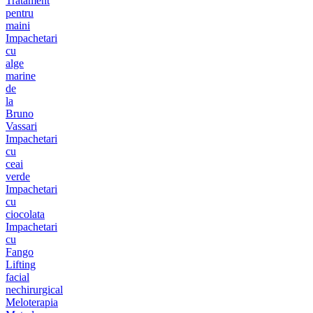
Tratament
pentru
maini
Impachetari
cu
alge
marine
de
la
Bruno
Vassari
Impachetari
cu
ceai
verde
Impachetari
cu
ciocolata
Impachetari
cu
Fango
Lifting
facial
nechirurgical
Meloterapia