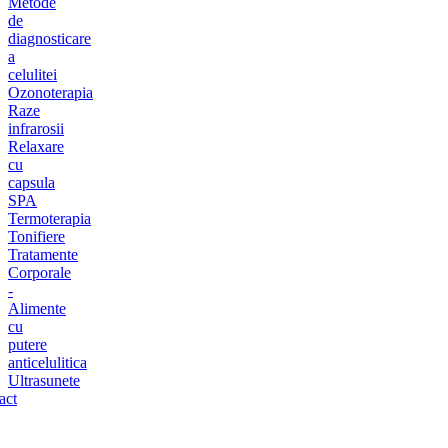
Metode
de
diagnosticare
a
celulitei
Ozonoterapia
Raze
infrarosii
Relaxare
cu
capsula
SPA
Termoterapia
Tonifiere
Tratamente
Corporale
-
Alimente
cu
putere
anticelulitica
Ultrasunete
act