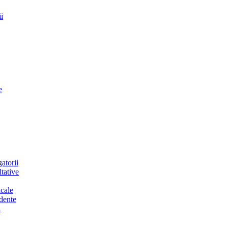
i
e
atorii
tative
cale
dente
a