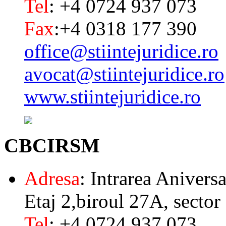
Tel
: +4 0724 937 073
Fax
:+4 0318 177 390
office@stiintejuridice.ro
avocat@stiintejuridice.ro
www.stiintejuridice.ro
CBCIRSM
Adresa
: Intrarea Aniversa
Etaj 2,biroul 27A, sector
Tel
: +4 0724 937 073