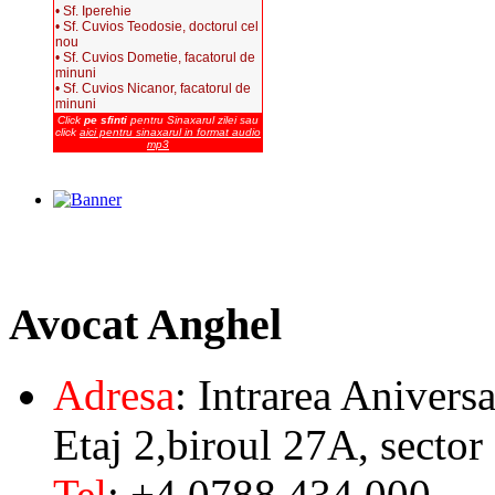
• Sf. Iperehie
• Sf. Cuvios Teodosie, doctorul cel
nou
• Sf. Cuvios Dometie, facatorul de
minuni
• Sf. Cuvios Nicanor, facatorul de
minuni
Click
pe sfinti
pentru Sinaxarul zilei sau
click
aici pentru sinaxarul in format audio
mp3
Avocat
Anghel
Adresa
: Intrarea Aniversa
Etaj 2,biroul 27A, sector
Tel
: +4 0788 434 000