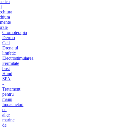
etica
j
chiura
chiura
amente
orale
Cromoterapia
Dermo
Cell
Drenajul
limfatic
Electrostimularea
Fermitate
bust
Hand
SPA
-
Tratament
pentru
maini
Impachetari
cu
alge
marine
de