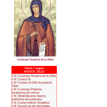
Cuvioasa Teodora de la Sihla
Vineri, 7 august
SFINTII ZILEI
• Sf. Cuvioasa Teodora de la Sihla
• Sf. Cuvios Or
• Sf. Cuviosi 10.000 de pustnici
Tibei
• Sf. Cuvioasa Potamia,
facatoarea de minuni
• Sf. Sfintit Mucenic Narcis,
patriarhul Ierusalimului
• Sf. Cuvios Asterie Singliticul
• Sf. Sozont cel din Nicomidia