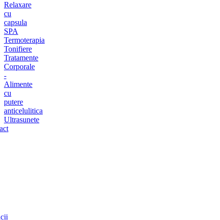
Relaxare
cu
capsula
SPA
Termoterapia
Tonifiere
Tratamente
Corporale
-
Alimente
cu
putere
anticelulitica
Ultrasunete
act
cii