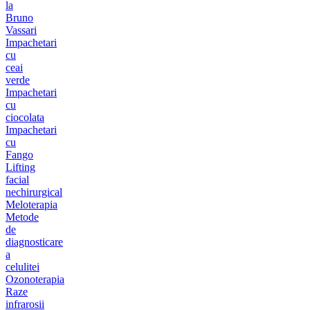
la
Bruno
Vassari
Impachetari
cu
ceai
verde
Impachetari
cu
ciocolata
Impachetari
cu
Fango
Lifting
facial
nechirurgical
Meloterapia
Metode
de
diagnosticare
a
celulitei
Ozonoterapia
Raze
infrarosii