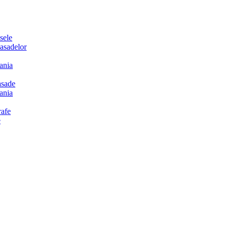
sele
sadelor
ania
sade
ania
afe
e