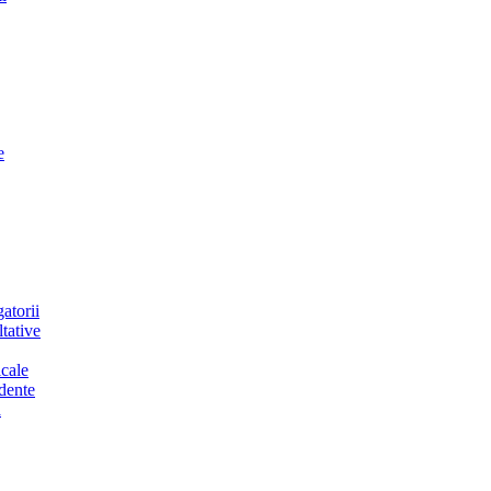
e
atorii
tative
cale
dente
a