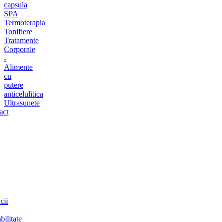
capsula
SPA
Termoterapia
Tonifiere
Tratamente
Corporale
-
Alimente
cu
putere
anticelulitica
Ultrasunete
act
cii
bilitate