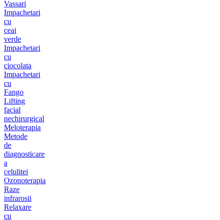
Vassari
Impachetari
cu
ceai
verde
Impachetari
cu
ciocolata
Impachetari
cu
Fango
Lifting
facial
nechirurgical
Meloterapia
Metode
de
diagnosticare
a
celulitei
Ozonoterapia
Raze
infrarosii
Relaxare
cu