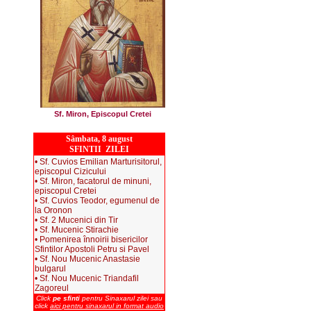
Sf. Miron, Episcopul Cretei
Sâmbata, 8 august
SFINTII ZILEI
• Sf. Cuvios Emilian Marturisitorul,
episcopul Cizicului
• Sf. Miron, facatorul de minuni,
episcopul Cretei
• Sf. Cuvios Teodor, egumenul de
la Oronon
• Sf. 2 Mucenici din Tir
• Sf. Mucenic Stirachie
• Pomenirea înnoirii bisericilor
Sfintilor Apostoli Petru si Pavel
• Sf. Nou Mucenic Anastasie
bulgarul
• Sf. Nou Mucenic Triandafil
Zagoreul
Click
pe sfinti
pentru Sinaxarul zilei sau
click
aici pentru sinaxarul in format audio