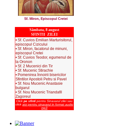
Sf. Miron, Episcopul Cretei
Sâmbata, 8 august
SFINTII ZILEI
• Sf. Cuvios Emilian Marturisitorul,
episcopul Cizicului
• Sf. Miron, facatorul de minuni,
episcopul Cretei
• Sf. Cuvios Teodor, egumenul de
la Oronon
• Sf. 2 Mucenici din Tir
• Sf. Mucenic Stirachie
• Pomenirea înnoirii bisericilor
Sfintilor Apostoli Petru si Pavel
• Sf. Nou Mucenic Anastasie
bulgarul
• Sf. Nou Mucenic Triandafil
Zagoreul
Click
pe sfinti
pentru Sinaxarul zilei sau
click
aici pentru sinaxarul in format audio
mp3