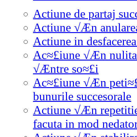
Actiune de partaj suc
Actiune √Æn anularea
Actiune in desfacerea 
Ac≈£iune √Æn nulitat
√Æntre so≈£i
Ac≈£iune √Æn peti≈£iu
bunurile succesorale
Actiune √Æn repetitie 
facuta in mod nedator