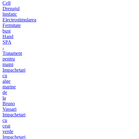
Cell
Drenajul
limfatic
Electrostimularea
Fermitate
bust
Hand
SPA
-
Tratament
pentru
maini
Impachetari
cu
alge
marine
de
la
Bruno
Vassari
Impachetari
cu
ceai
verde
Impachetari