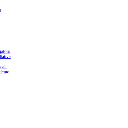
e
atorii
tative
cale
dente
a