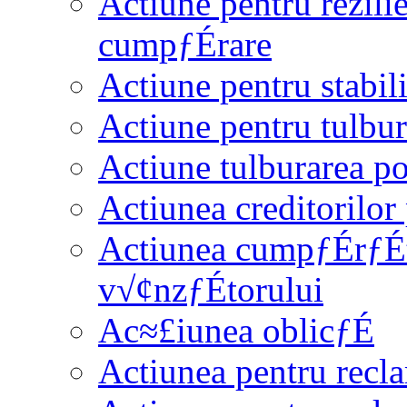
Actiune pentru rezili
cumpƒÉrare
Actiune pentru stabili
Actiune pentru tulbur
Actiune tulburarea po
Actiunea creditorilor
Actiunea cumpƒÉrƒÉt
v√¢nzƒÉtorului
Ac≈£iunea oblicƒÉ
Actiunea pentru recla