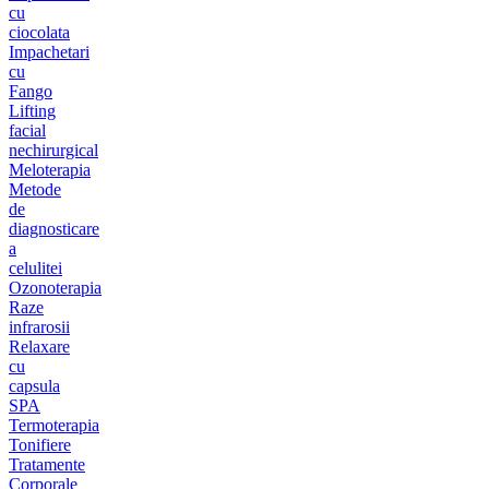
cu
ciocolata
Impachetari
cu
Fango
Lifting
facial
nechirurgical
Meloterapia
Metode
de
diagnosticare
a
celulitei
Ozonoterapia
Raze
infrarosii
Relaxare
cu
capsula
SPA
Termoterapia
Tonifiere
Tratamente
Corporale