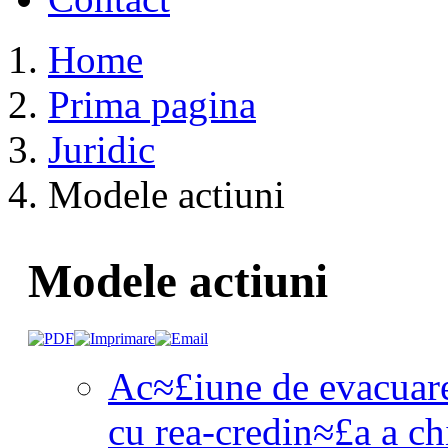
Home
Prima pagina
Juridic
Modele actiuni
Modele actiuni
Ac≈£iune de evacuare
cu rea-credin≈£a a chi