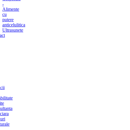
-
Alimente
cu
putere
anticelulitica
Ultrasunete
act
cii
bilitate
ite
ultanta
ciara
uri
turale