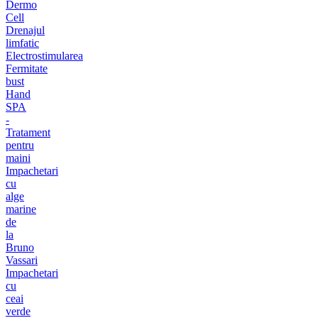
Dermo
Cell
Drenajul
limfatic
Electrostimularea
Fermitate
bust
Hand
SPA
-
Tratament
pentru
maini
Impachetari
cu
alge
marine
de
la
Bruno
Vassari
Impachetari
cu
ceai
verde