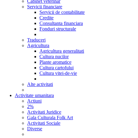
Cabinet veterinar
Servicii financiare
Servicii de contabilitate
Credite
Consultanta financiara
Fonduri structurale
Traduceri
Agricultura
Agricultura generalitati
Cultura nucilor
Plante aromatice
Cultura cartofului
Cultura vitei-de-vie
Alte activitati
Activitate umanitara
Actiuni
2%
Activitati Juridice
Gala Culturala Folk Art
Activitati Sociale
Diverse