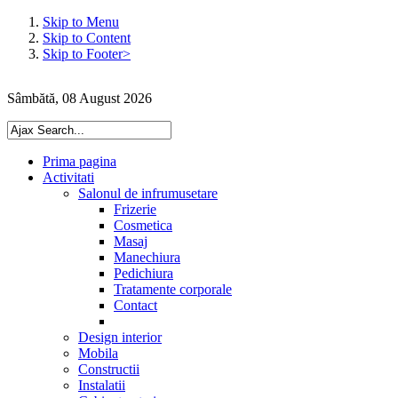
Skip to Menu
Skip to Content
Skip to Footer>
Sâmbătă, 08 August 2026
Prima pagina
Activitati
Salonul de infrumusetare
Frizerie
Cosmetica
Masaj
Manechiura
Pedichiura
Tratamente corporale
Contact
Design interior
Mobila
Constructii
Instalatii