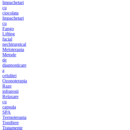
Impachetari
cu
ciocolata
Impachetari
cu
Fango
Lifting
facial
nechirurgical
Meloterapia
Metode
de
diagnosticare
a
celulitei
Ozonoterapia
Raze
infrarosii
Relaxare
cu
capsula
SPA
Termoterapia
Tonifiere
Tratamente