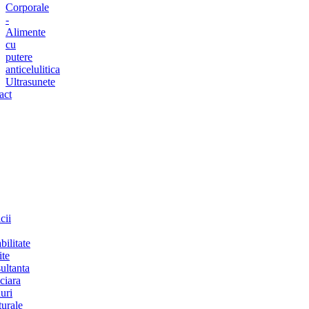
Corporale
-
Alimente
cu
putere
anticelulitica
Ultrasunete
act
cii
bilitate
ite
ultanta
ciara
uri
turale