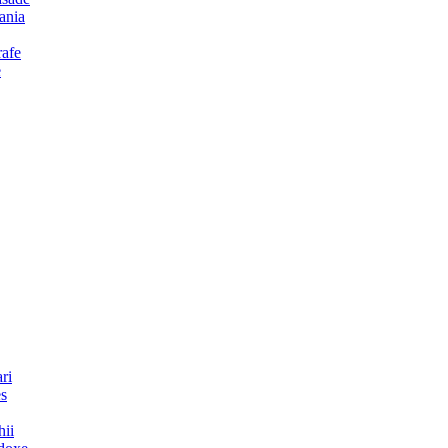
ania
afe
e
ri
es
hii