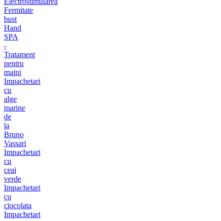
Electrostimularea
Fermitate
bust
Hand
SPA
-
Tratament
pentru
maini
Impachetari
cu
alge
marine
de
la
Bruno
Vassari
Impachetari
cu
ceai
verde
Impachetari
cu
ciocolata
Impachetari