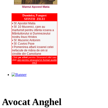
Sfantul Apostol Matia
Duminica, 9 august
SFINTII ZILEI
• Sf. Apostol Matia
• Sf. 10 Mucenici, care au
marturisit pentru sfânta icoana a
Mântuitorului si Dumnezeului
nostru Iisus Hristos
• Sf. Mucenic Antonim
• Sf. Cuvios Psoe
• Pomenirea aflarii icoanei celei
nefacute de mâna de om si
cinstite din Camoliane
Click
pe sfinti
pentru Sinaxarul zilei sau
click
aici pentru sinaxarul in format audio
mp3
Avocat
Anghel