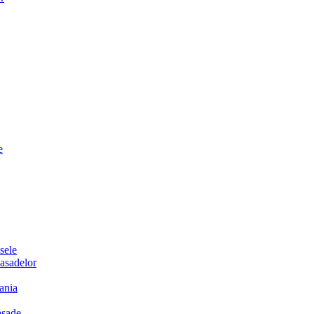
e
sele
sadelor
ania
sade