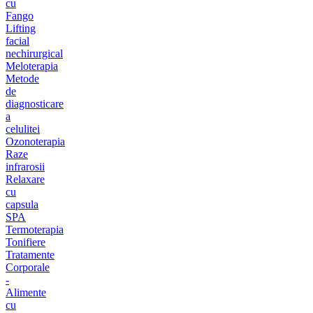
cu
Fango
Lifting
facial
nechirurgical
Meloterapia
Metode
de
diagnosticare
a
celulitei
Ozonoterapia
Raze
infrarosii
Relaxare
cu
capsula
SPA
Termoterapia
Tonifiere
Tratamente
Corporale
-
Alimente
cu