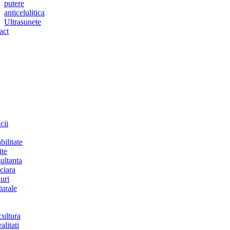
putere
anticelulitica
Ultrasunete
act
cii
bilitate
ite
ultanta
ciara
uri
turale
cultura
alitati