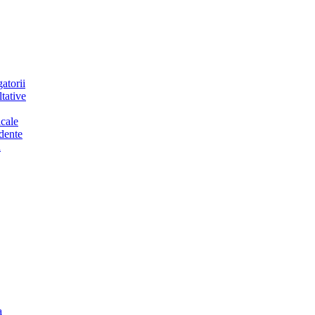
atorii
tative
cale
dente
a
a