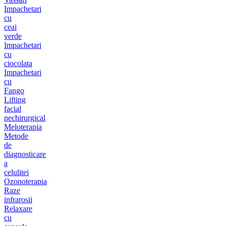
Impachetari
cu
ceai
verde
Impachetari
cu
ciocolata
Impachetari
cu
Fango
Lifting
facial
nechirurgical
Meloterapia
Metode
de
diagnosticare
a
celulitei
Ozonoterapia
Raze
infrarosii
Relaxare
cu