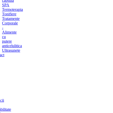
capsula
SPA
Termoterapia
Tonifiere
Tratamente
Corporale
-
Alimente
cu
putere
anticelulitica
Ultrasunete
act
cii
bilitate