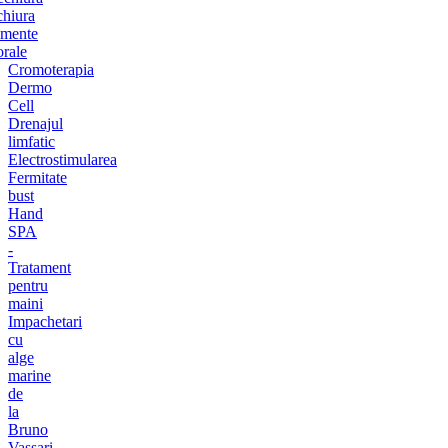
chiura
amente
orale
Cromoterapia
Dermo
Cell
Drenajul
limfatic
Electrostimularea
Fermitate
bust
Hand
SPA
-
Tratament
pentru
maini
Impachetari
cu
alge
marine
de
la
Bruno
Vassari