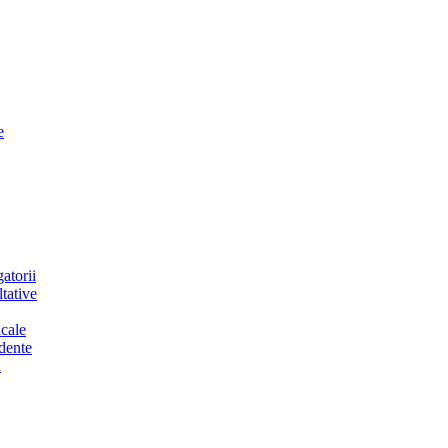
e
atorii
tative
cale
dente
a