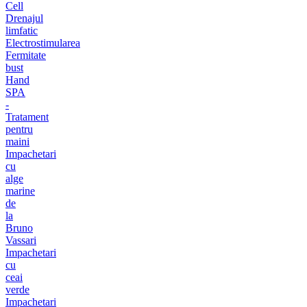
Cell
Drenajul
limfatic
Electrostimularea
Fermitate
bust
Hand
SPA
-
Tratament
pentru
maini
Impachetari
cu
alge
marine
de
la
Bruno
Vassari
Impachetari
cu
ceai
verde
Impachetari