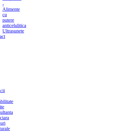
-
Alimente
cu
putere
anticelulitica
Ultrasunete
act
cii
bilitate
ite
ultanta
ciara
uri
turale