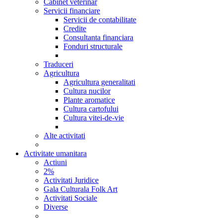
Cabinet veterinar
Servicii financiare
Servicii de contabilitate
Credite
Consultanta financiara
Fonduri structurale
Traduceri
Agricultura
Agricultura generalitati
Cultura nucilor
Plante aromatice
Cultura cartofului
Cultura vitei-de-vie
Alte activitati
Activitate umanitara
Actiuni
2%
Activitati Juridice
Gala Culturala Folk Art
Activitati Sociale
Diverse