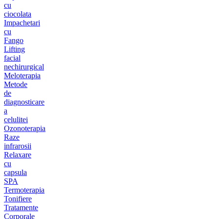
cu
ciocolata
Impachetari
cu
Fango
Lifting
facial
nechirurgical
Meloterapia
Metode
de
diagnosticare
a
celulitei
Ozonoterapia
Raze
infrarosii
Relaxare
cu
capsula
SPA
Termoterapia
Tonifiere
Tratamente
Corporale