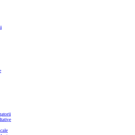
i
e
atorii
tative
cale