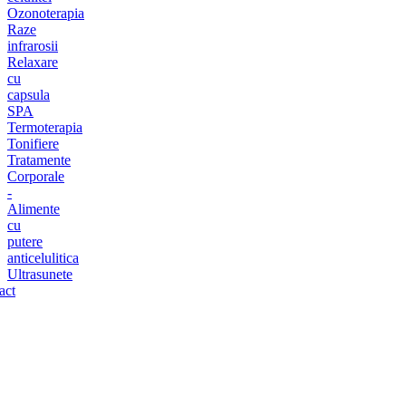
Ozonoterapia
Raze
infrarosii
Relaxare
cu
capsula
SPA
Termoterapia
Tonifiere
Tratamente
Corporale
-
Alimente
cu
putere
anticelulitica
Ultrasunete
act