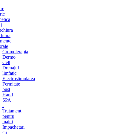
are
rie
etica
j
chiura
chiura
amente
orale
Cromoterapia
Dermo
Cell
Drenajul
limfatic
Electrostimularea
Fermitate
bust
Hand
SPA
-
Tratament
pentru
maini
Impachetari
cu