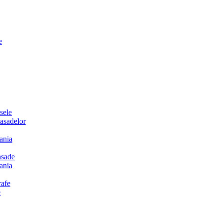
e
sele
sadelor
ania
sade
ania
afe
e