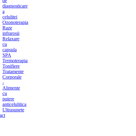
de
diagnosticare
a
celulitei
Ozonoterapia
Raze
infrarosii
Relaxare
cu
capsula
SPA
Termoterapia
Tonifiere
Tratamente
Corporale
-
Alimente
cu
putere
anticelulitica
Ultrasunete
act