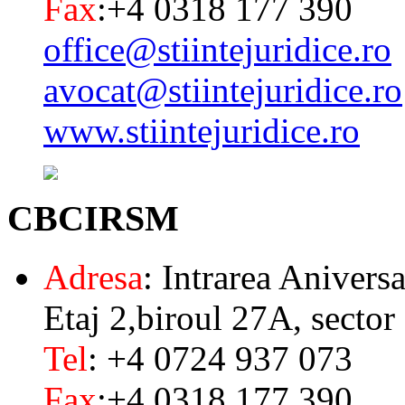
Fax
:+4 0318 177 390
office@stiintejuridice.ro
avocat@stiintejuridice.ro
www.stiintejuridice.ro
CBCIRSM
Adresa
: Intrarea Aniversa
Etaj 2,biroul 27A, sector
Tel
: +4 0724 937 073
Fax
:+4 0318 177 390