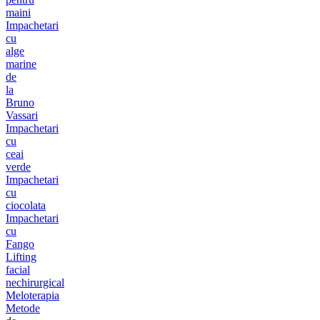
maini
Impachetari
cu
alge
marine
de
la
Bruno
Vassari
Impachetari
cu
ceai
verde
Impachetari
cu
ciocolata
Impachetari
cu
Fango
Lifting
facial
nechirurgical
Meloterapia
Metode