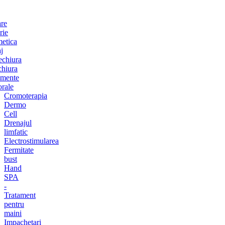
are
rie
etica
j
chiura
chiura
amente
orale
Cromoterapia
Dermo
Cell
Drenajul
limfatic
Electrostimularea
Fermitate
bust
Hand
SPA
-
Tratament
pentru
maini
Impachetari