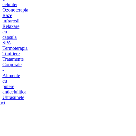
celulitei
Ozonoterapia
Raze
infrarosii
Relaxare
cu
capsula
SPA
Termoterapia
Tonifiere
Tratamente
Corporale
-
Alimente
cu
putere
anticelulitica
Ultrasunete
act