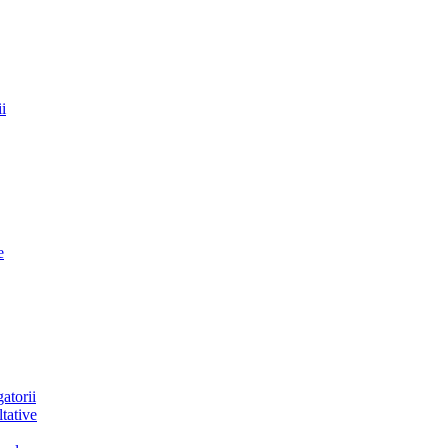
i
e
atorii
tative