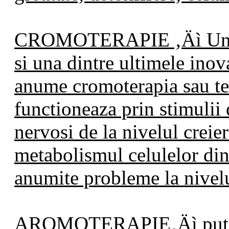
CROMOTERAPIE ‚Äì Un tra
si una dintre ultimele inova
anume cromoterapia sau ter
functioneaza prin stimulii 
nervosi de la nivelul crei
metabolismul celulelor din
anumite probleme la nivelul
AROMOTERAPIE‚Äì puteti 