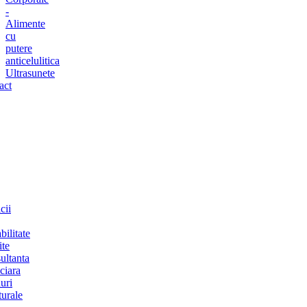
-
Alimente
cu
putere
anticelulitica
Ultrasunete
act
cii
bilitate
ite
ultanta
ciara
uri
turale