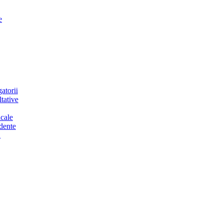
e
atorii
tative
cale
dente
a