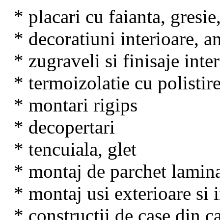
* placari cu faianta, gresie
* decoratiuni interioare, a
* zugraveli si finisaje inte
* termoizolatie cu polisti
* montari rigips
* decopertari
* tencuiala, glet
* montaj de parchet lamin
* montaj usi exterioare si 
* constructii de case din 