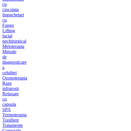
cu
ciocolata
Impachetari
cu
Fango
Lifting
facial
nechirurgical
Meloterapia
Metode
de
diagnosticare
a
celulitei
Ozonoterapia
Raze
infrarosii
Relaxare
cu
capsula
SPA
Termoterapia
Tonifiere
Tratamente
Corporale