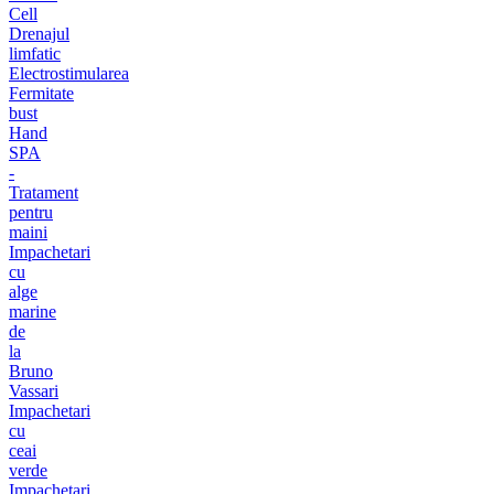
Cell
Drenajul
limfatic
Electrostimularea
Fermitate
bust
Hand
SPA
-
Tratament
pentru
maini
Impachetari
cu
alge
marine
de
la
Bruno
Vassari
Impachetari
cu
ceai
verde
Impachetari