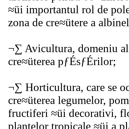
≈üi importantul rol de pol
zona de cre≈ütere a albinel
¬∑ Avicultura, domeniu al 
cre≈üterea pƒÉsƒÉrilor;
¬∑ Horticultura, care se 
cre≈üterea legumelor, pomil
fructiferi ≈üi decorativi, f
plantelor tropicale ≈üi a p