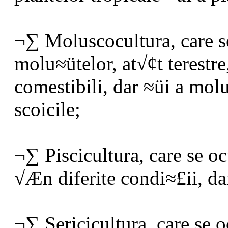
¬∑ Moluscocultura, care s
molu≈ütelor, at√¢t terestr
comestibili, dar ≈üi a mol
scoicile;
¬∑ Piscicultura, care se o
√Æn diferite condi≈£ii, da
¬∑ Sericicultura, care se 