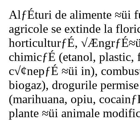
AlƒÉturi de alimente ≈üi 
agricole se extinde la flor
horticulturƒÉ, √ÆngrƒÉ≈üƒ
chimicƒÉ (etanol, plastic,
c√¢nepƒÉ ≈üi in), combusti
biogaz), drogurile permise 
(marihuana, opiu, cocainƒ
plante ≈üi animale modific