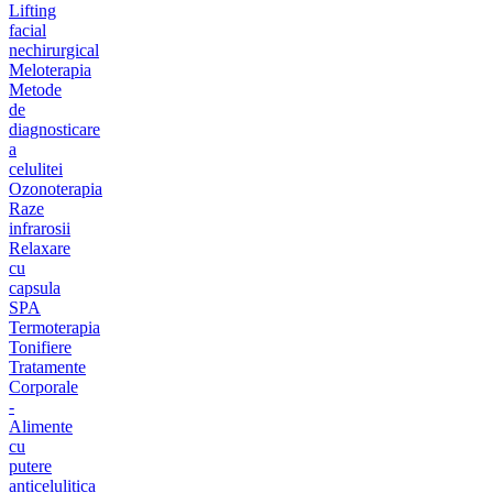
Lifting
facial
nechirurgical
Meloterapia
Metode
de
diagnosticare
a
celulitei
Ozonoterapia
Raze
infrarosii
Relaxare
cu
capsula
SPA
Termoterapia
Tonifiere
Tratamente
Corporale
-
Alimente
cu
putere
anticelulitica