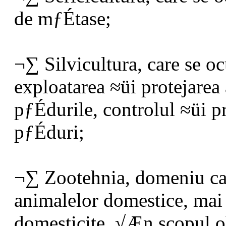
de mƒÉtase;
¬∑ Silvicultura, care se o
exploatarea ≈üi protejarea
pƒÉdurile, controlul ≈üi pr
pƒÉduri;
¬∑ Zootehnia, domeniu ca
animalelor domestice, mai 
domesticite, √Æn scopul ob