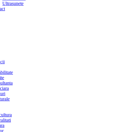
Ultrasunete
act
cii
bilitate
ite
ultanta
ciara
uri
turale
cultura
alitati
ura
or