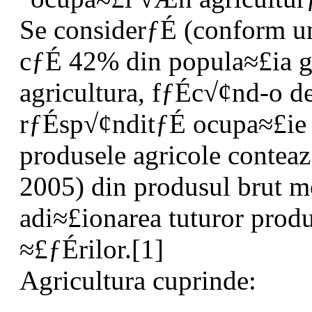
Se considerƒÉ (conform un
cƒÉ 42% din popula≈£ia g
agricultura, fƒÉc√¢nd-o d
rƒÉsp√¢nditƒÉ ocupa≈£ie
produsele agricole contea
2005) din produsul brut mo
adi≈£ionarea tuturor produs
≈£ƒÉrilor.[1]
Agricultura cuprinde: