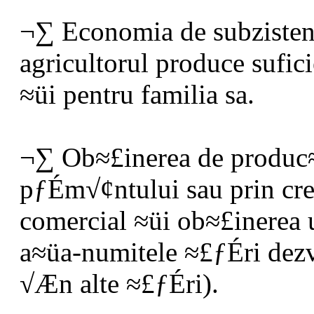
¬∑ Economia de subzisten
agricultorul produce sufic
≈üi pentru familia sa.
¬∑ Ob≈£inerea de produc≈£
pƒÉm√¢ntului sau prin cr
comercial ≈üi ob≈£inerea
a≈üa-numitele ≈£ƒÉri dezvo
√Æn alte ≈£ƒÉri).