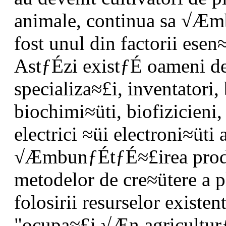
animale, continua sa √Æm
fost unul din factorii esen≈
AstƒÉzi existƒÉ oameni d
specializa≈£i, inventatori,
biochimi≈üti, biofizicieni,
electrici ≈üi electroni≈üti
√ÆmbunƒÉtƒÉ≈£irea produc
metodelor de cre≈ütere a p
folosirii resurselor existe
"ocupa≈£i √Æn agricultur