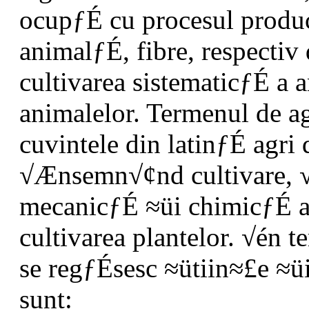
ocupƒÉ cu procesul produc
animalƒÉ, fibre, respectiv 
cultivarea sistematicƒÉ a 
animalelor. Termenul de a
cuvintele din latinƒÉ agr
√Ænsemn√¢nd cultivare, √
mecanicƒÉ ≈üi chimicƒÉ a s
cultivarea plantelor. √én 
se regƒÉsesc ≈ütiin≈£e ≈ü
sunt: