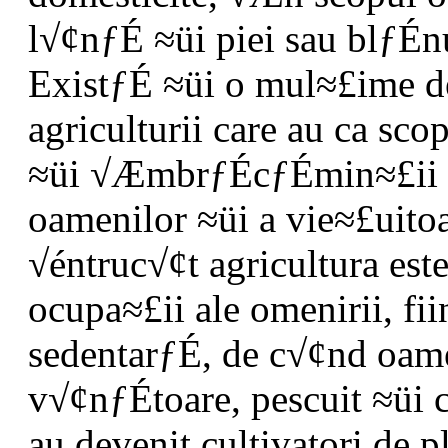
l√¢nƒÉ ≈üi piei sau blƒÉnu
ExistƒÉ ≈üi o mul≈£ime de 
agriculturii care au ca sc
≈üi √ÆmbrƒÉcƒÉmin≈£ii sau
oamenilor ≈üi a vie≈£uito
√éntruc√¢t agricultura est
ocupa≈£ii ale omenirii, fi
sedentarƒÉ, de c√¢nd oame
v√¢nƒÉtoare, pescuit ≈üi c
au devenit cultivatori de p