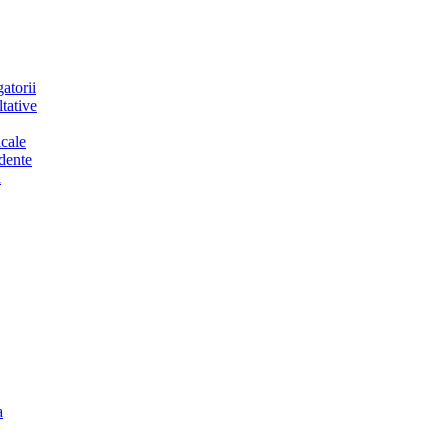
atorii
tative
cale
dente
a
a