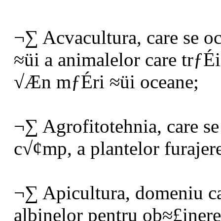
¬∑ Acvacultura, care se o
≈üi a animalelor care trƒ
√Æn mƒÉri ≈üi oceane;
¬∑ Agrofitotehnia, care se
c√¢mp, a plantelor furajere
¬∑ Apicultura, domeniu ca
albinelor pentru ob≈£iner