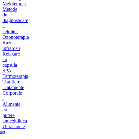
Meloterapia
Metode
de
diagnosticare
a
celulitei
Ozonoterapia
Raze
infrarosii
Relaxare
cu
capsula
SPA
Termoterapia
Tonifiere
Tratamente
Corporale
-
Alimente
cu
putere
anticelulitica
Ultrasunete
act