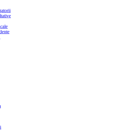
atorii
tative
cale
dente
a
a
i