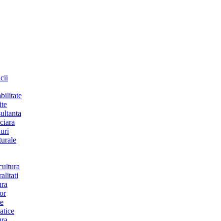
cii
bilitate
ite
ultanta
ciara
uri
turale
cultura
alitati
ura
or
te
atice
ura