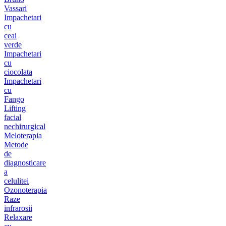
Vassari
Impachetari
cu
ceai
verde
Impachetari
cu
ciocolata
Impachetari
cu
Fango
Lifting
facial
nechirurgical
Meloterapia
Metode
de
diagnosticare
a
celulitei
Ozonoterapia
Raze
infrarosii
Relaxare