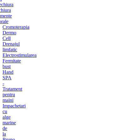
chiura
chiura
amente
orale
Cromoterapia
Dermo
Cell
Drenajul
limfatic
Electrostimularea
Fermitate
bust
Hand
SPA
-
Tratament
pentru
maini
Impachetari
cu
alge
marine
de
la
Bruno