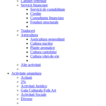
Cabinet veterinar
Servicii financiare
Servicii de contabilitate
Credite
Consultanta financiara
Fonduri structurale
Traduceri
Agricultura
Agricultura generalitati
Cultura nucilor
Plante aromatice
Cultura cartofului
Cultura vitei-de-vie
Alte activitati
Activitate umanitara
Actiuni
2%
Activitati Juridice
Gala Culturala Folk Art
Activitati Sociale
Diverse