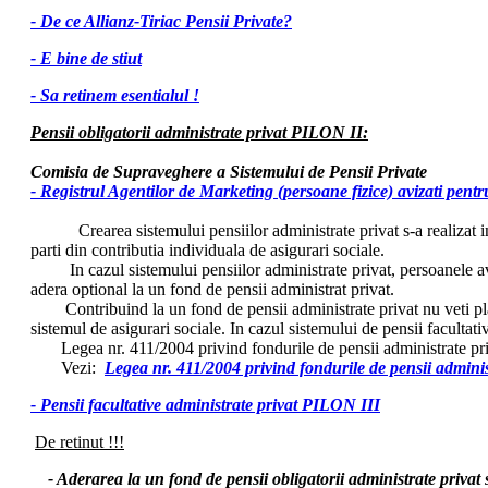
- De ce Allianz-Tiriac Pensii Private?
- E bine de stiut
- Sa retinem esentialul !
Pensii obligatorii administrate privat PILON II:
Comisia de Supraveghere a Sistemului de Pensii Private
- Registrul Agentilor de Marketing (persoane fizice) avizati pentr
Crearea sistemului pensiilor administrate privat s-a realizat in sco
parti din contributia individuala de asigurari sociale.
In cazul sistemului pensiilor administrate privat, persoanele avand
adera optional la un fond de pensii administrat privat.
Contribuind la un fond de pensii administrate privat nu veti plati 
sistemul de asigurari sociale. In cazul sistemului de pensii facultativ
Legea nr. 411/2004 privind fondurile de pensii administrate priva
Vezi:
Legea nr. 411/2004 privind fondurile de pensii adminis
- Pensii facultative administrate privat PILON III
De retinut !!!
- Aderarea la un fond de pensii obligatorii administrate privat 