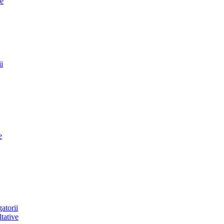
ie
i
e
atorii
tative