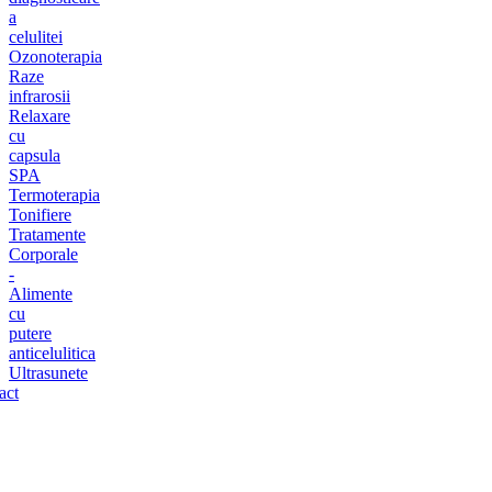
a
celulitei
Ozonoterapia
Raze
infrarosii
Relaxare
cu
capsula
SPA
Termoterapia
Tonifiere
Tratamente
Corporale
-
Alimente
cu
putere
anticelulitica
Ultrasunete
act