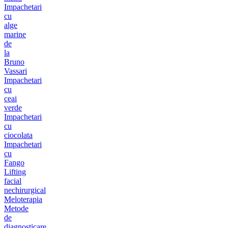
Impachetari
cu
alge
marine
de
la
Bruno
Vassari
Impachetari
cu
ceai
verde
Impachetari
cu
ciocolata
Impachetari
cu
Fango
Lifting
facial
nechirurgical
Meloterapia
Metode
de
diagnosticare