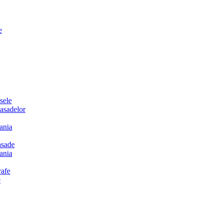
e
sele
sadelor
ania
sade
ania
afe
e