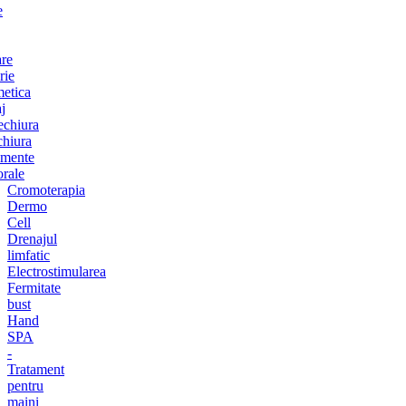
e
are
rie
etica
j
chiura
chiura
amente
orale
Cromoterapia
Dermo
Cell
Drenajul
limfatic
Electrostimularea
Fermitate
bust
Hand
SPA
-
Tratament
pentru
maini