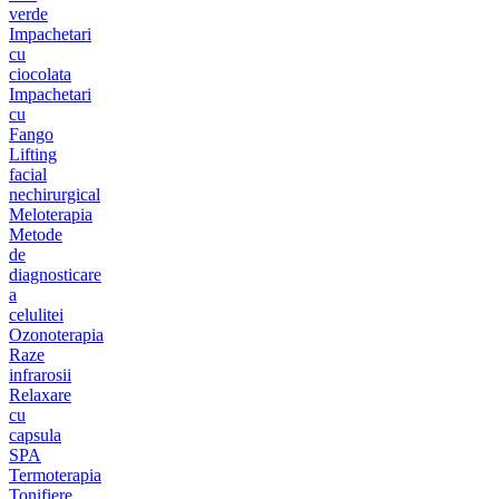
verde
Impachetari
cu
ciocolata
Impachetari
cu
Fango
Lifting
facial
nechirurgical
Meloterapia
Metode
de
diagnosticare
a
celulitei
Ozonoterapia
Raze
infrarosii
Relaxare
cu
capsula
SPA
Termoterapia
Tonifiere