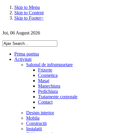
Skip to Menu
Skip to Content
Skip to Footer>
Joi, 06 August 2026
Prima pagina
Activitati
Salonul de infrumusetare
Frizerie
Cosmetica
Masaj
Manechiura
Pedichiura
Tratamente corporale
Contact
Design interior
Mobila
Constructii
Instalatii