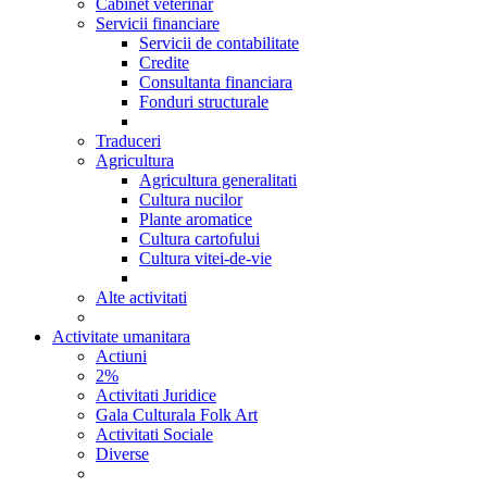
Cabinet veterinar
Servicii financiare
Servicii de contabilitate
Credite
Consultanta financiara
Fonduri structurale
Traduceri
Agricultura
Agricultura generalitati
Cultura nucilor
Plante aromatice
Cultura cartofului
Cultura vitei-de-vie
Alte activitati
Activitate umanitara
Actiuni
2%
Activitati Juridice
Gala Culturala Folk Art
Activitati Sociale
Diverse