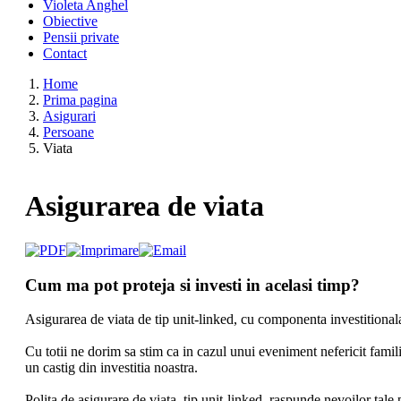
Violeta Anghel
Obiective
Pensii private
Contact
Home
Prima pagina
Asigurari
Persoane
Viata
Asigurarea de viata
Cum ma pot proteja si investi in acelasi timp?
Asigurarea de viata de tip unit-linked, cu componenta investitionala i
Cu totii ne dorim sa stim ca in cazul unui eveniment nefericit famili
un castig din investitia noastra.
Polita de asigurare de viata, tip unit-linked, raspunde nevoilor tale 