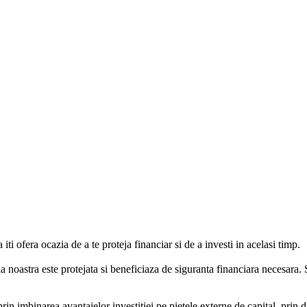
ti ofera ocazia de a te proteja financiar si de a investi in acelasi timp.
a noastra este protejata si beneficiaza de siguranta financiara necesara. 
prin imbinarea avantajelor investitiei pe pietele externe de capital, prin d