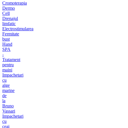
Cromoterapia
Dermo
Cell
Drenajul
limfatic
Electrostimularea
Fermitate
bust
Hand
SPA
-
Tratament
pentru
maini
Impachetari
cu
alge
marine
de
la
Bruno
Vassari
Impachetari
cu
ceai