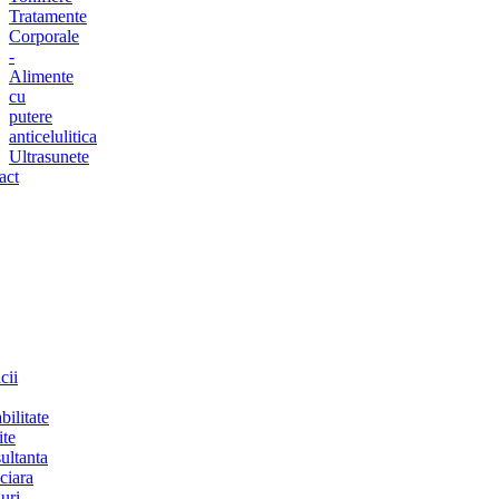
Tratamente
Corporale
-
Alimente
cu
putere
anticelulitica
Ultrasunete
act
cii
bilitate
ite
ultanta
ciara
uri