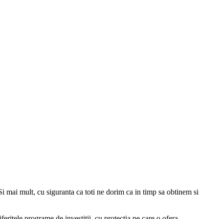
Si mai mult, cu siguranta ca toti ne dorim ca in timp sa obtinem si
iferitele programe de investitii, cu protectia pe care o ofera