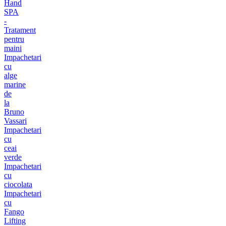
Hand
SPA
-
Tratament
pentru
maini
Impachetari
cu
alge
marine
de
la
Bruno
Vassari
Impachetari
cu
ceai
verde
Impachetari
cu
ciocolata
Impachetari
cu
Fango
Lifting