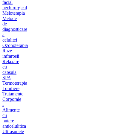
facial
nechirurgical
Meloterapia
Metode
de
diagnosticare
a
celulitei
Ozonoterapia
Raze
infrarosii
Relaxare
cu
capsula
SPA
Termoterapia
Tonifiere
Tratamente
Corporale
-
Alimente
cu
putere
anticelulitica
Ultrasunete