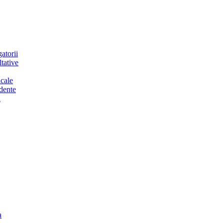
atorii
tative
cale
dente
a
a