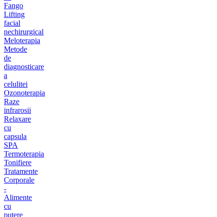
Fango
Lifting
facial
nechirurgical
Meloterapia
Metode
de
diagnosticare
a
celulitei
Ozonoterapia
Raze
infrarosii
Relaxare
cu
capsula
SPA
Termoterapia
Tonifiere
Tratamente
Corporale
-
Alimente
cu
putere