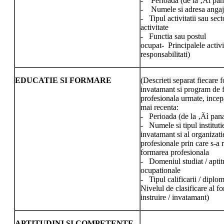
- Perioada (de la ‚Äì pan
- Numele si adresa angaj
- Tipul activitatii sau sect
activitate
- Functia sau postul
ocupat- Principalele activit
responsabilitati)
EDUCATIE SI FORMARE
(Descrieti separat fiecare 
invatamant si program de 
profesionala urmate, ince
mai recenta:
- Perioada (de la ‚Äì pana
- Numele si tipul instituti
invatamant si al organizati
profesionale prin care s-a r
formarea profesionala
- Domeniul studiat / aptit
ocupationale
- Tipul calificarii / dipl
Nivelul de clasificare al f
instruire / invatamant)
APTITUDINI SI COMPETENTE