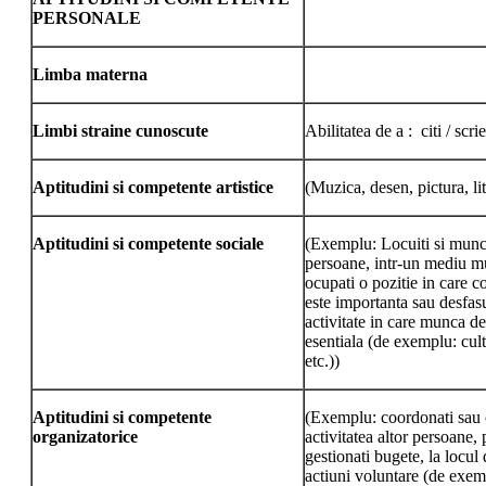
PERSONALE
Limba materna
Limbi straine cunoscute
Abilitatea de a : citi / scri
Aptitudini si competente artistice
(Muzica, desen, pictura, lit
Aptitudini si competente sociale
(Exemplu: Locuiti si munci
persoane, intr-un mediu mu
ocupati o pozitie in care 
este importanta sau desfasu
activitate in care munca de
esentiala (de exemplu: cult
etc.))
Aptitudini si competente
(Exemplu: coordonati sau 
organizatorice
activitatea altor persoane, p
gestionati bugete, la locul
actiuni voluntare (de exem