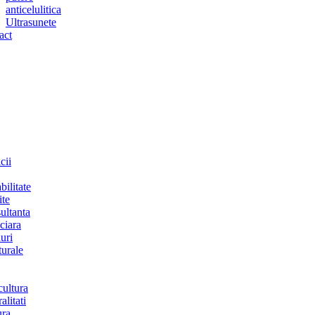
anticelulitica
Ultrasunete
act
cii
bilitate
ite
ultanta
ciara
uri
turale
cultura
alitati
ura