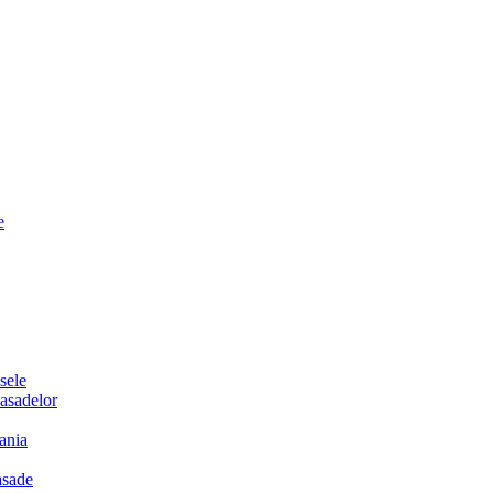
e
sele
sadelor
ania
sade