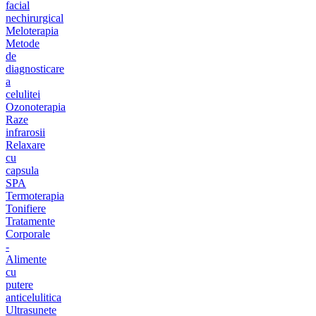
facial
nechirurgical
Meloterapia
Metode
de
diagnosticare
a
celulitei
Ozonoterapia
Raze
infrarosii
Relaxare
cu
capsula
SPA
Termoterapia
Tonifiere
Tratamente
Corporale
-
Alimente
cu
putere
anticelulitica
Ultrasunete