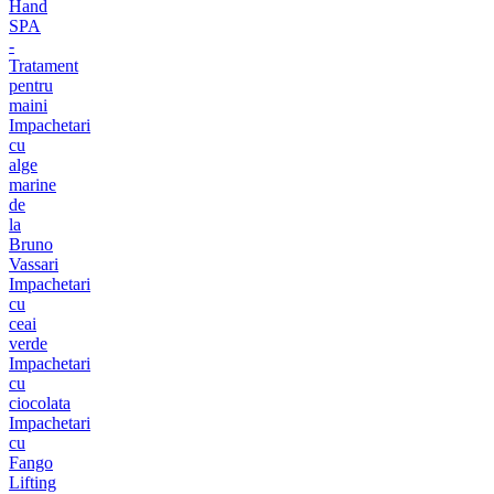
Hand
SPA
-
Tratament
pentru
maini
Impachetari
cu
alge
marine
de
la
Bruno
Vassari
Impachetari
cu
ceai
verde
Impachetari
cu
ciocolata
Impachetari
cu
Fango
Lifting