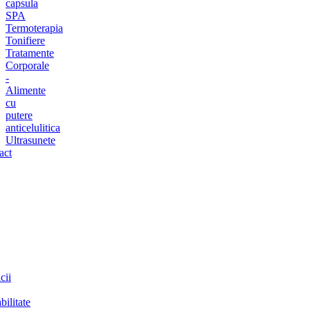
capsula
SPA
Termoterapia
Tonifiere
Tratamente
Corporale
-
Alimente
cu
putere
anticelulitica
Ultrasunete
act
cii
bilitate