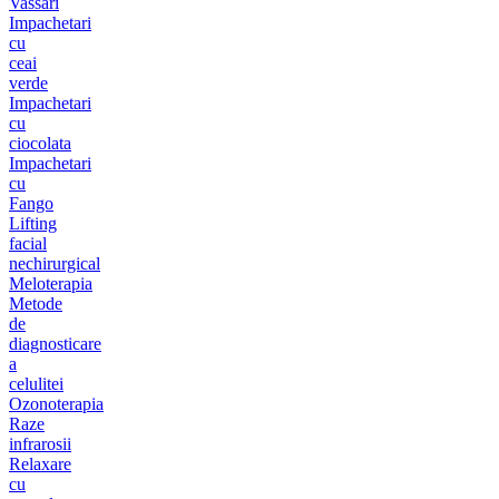
Vassari
Impachetari
cu
ceai
verde
Impachetari
cu
ciocolata
Impachetari
cu
Fango
Lifting
facial
nechirurgical
Meloterapia
Metode
de
diagnosticare
a
celulitei
Ozonoterapia
Raze
infrarosii
Relaxare
cu