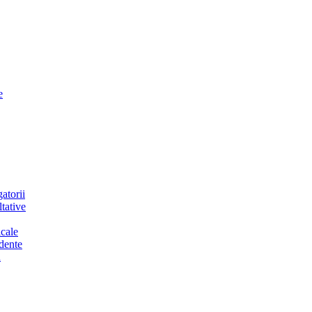
e
atorii
tative
cale
dente
a